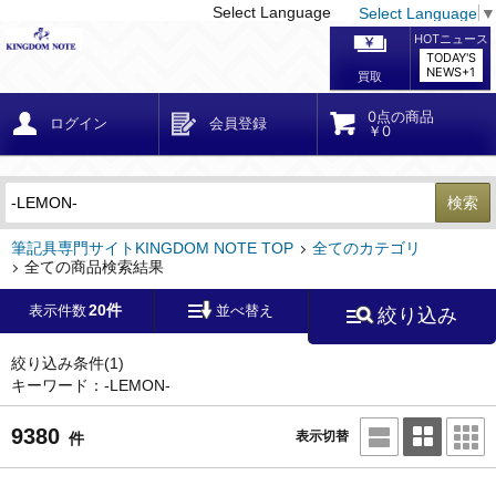
Select Language
Select Language
▼
戻る
こだわり条件
条件クリア
かんたん検索
こだわり検索
メーカー・国
区分・金額
カテゴリ
在庫等
デザイン・サイズ
特徴・その他
検索
キーワード
筆記具専門サイトKINGDOM NOTE TOP
全てのカテゴリ
全ての商品検索結果
20件
表示件数
並べ替え
絞り込み
メーカー
モンブラン
(1384)
ペリカン
(967)
絞り込み条件
(1)
キーワード：-LEMON-
ファーバーカステル
ラミー
(113)
9380
表示切替
件
(55)
アウロラ
(336)
デルタ
(191)