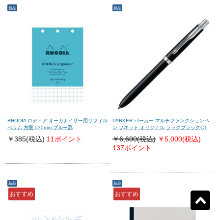
新品
新品
モンテグラッパ
(119)
ビスコンティ
(133)
パーカー
(327)
ヤード・オ・レッド
(51)
ウォーターマン
(138)
エス・テー・デュポン
(139)
シェーファー
(57)
クロス
(72)
RHODIA ロディア オーガナイザー用リフィル
PARKER パーカー マルチファンクションペ
べラム 方眼 5×5mm ブルー罫
ン ソネット オリジナル ラックブラックCT
￥385
(税込)
11ポイント
￥6,600(税込)
￥5,000
(税込)
137ポイント
カランダッシュ
(377)
パイロット
(1030)
セーラー
(906)
プラチナ
(453)
新品
新品
おすすめ
おすすめ
リセット
9380
検索結果を見る
件ヒット
ダイアミン
(249)
ローラー&クライナー
(38)