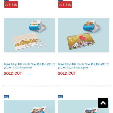
おすすめ
おすすめ
モンテグラッパ
(0)
ビスコンティ
(0)
パーカー
(0)
ヤード・オ・レッド
(0)
ウォーターマン
(0)
エス・テー・デュポン
(0)
シェーファー
(0)
クロス
(0)
TokyoTokyo Old meets New 東京おみやげ ジ
TokyoTokyo Old meets New 東京おみやげ ジ
グソーパズル TokyoGold
グソーパズル TokyoJapan
SOLD OUT
SOLD OUT
カランダッシュ
(0)
パイロット
(0)
セーラー
(0)
プラチナ
(0)
新品
新品
リセット
9
検索結果を見る
件ヒット
ダイアミン
(0)
ローラー&クライナー
(0)