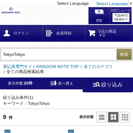
Select Language
Select Language
▼
戻る
こだわり条件
条件クリア
かんたん検索
こだわり検索
メーカー・国
区分・金額
カテゴリ
在庫等
デザイン・サイズ
特徴・その他
検索
キーワード
筆記具専門サイトKINGDOM NOTE TOP
全てのカテゴリ
全ての商品検索結果
20件
表示件数
並べ替え
絞り込み
メーカー
モンブラン
(0)
ペリカン
(0)
絞り込み条件
(1)
キーワード：TokyoTokyo
ファーバーカステル
(0)
ラミー
(0)
9
表示切替
件
アウロラ
(0)
デルタ
(0)
新品
新品