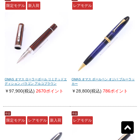
アウロラ
(38)
デルタ
(34)
限定モデル
新入荷
レアモデル
モンテグラッパ
(29)
ビスコンティ
(36)
パーカー
(84)
ヤード・オ・レッド
(16)
ウォーターマン
(32)
エス・テー・デュポン
(64)
シェーファー
(10)
クロス
(25)
OMAS オマス ローラーボール リミテッドエ
OMAS オマス ボールペン オジバ ブルーラッ
ディション パラゴン アルコブラウン
カー
￥97,900
(税込)
2670ポイント
￥28,800
(税込)
786ポイント
カランダッシュ
(195)
パイロット
(46)
中古
中古
セーラー
(15)
プラチナ
(3)
限定モデル
レアモデル
新入荷
レアモデル
リセット
4
検索結果を見る
件ヒット
ダイアミン
(0)
ローラー&クライナー
(0)