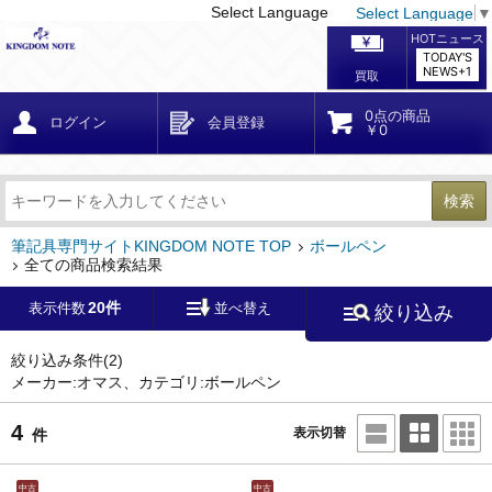
Select Language
Select Language
▼
戻る
こだわり条件
条件クリア
かんたん検索
こだわり検索
メーカー・国
区分・金額
カテゴリ
在庫等
デザイン・サイズ
特徴・その他
検索
キーワード
筆記具専門サイトKINGDOM NOTE TOP
ボールペン
全ての商品検索結果
20件
表示件数
並べ替え
絞り込み
メーカー
オマス
絞り込み条件
(2)
モンブラン
(563)
ペリカン
(173)
メーカー:オマス、カテゴリ:ボールペン
4
ファーバーカステル
ラミー
(20)
表示切替
件
(18)
中古
中古