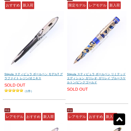
アウロラ
(38)
デルタ
(34)
おすすめ
新入荷
限定モデル
レアモデル
新入荷
モンテグラッパ
(29)
ビスコンティ
(36)
パーカー
(84)
ヤード・オ・レッド
(16)
ウォーターマン
(32)
エス・テー・デュポン
(64)
シェーファー
(10)
クロス
(25)
Stipula スティピュラ ボールペン モデルT グ
Stipula スティピュラ ボールペン リミテッド
ラファイト レジン/オニキス
エディション ガリレオ･ガリレイ ブルースケ
ルトン/ピンクゴールド
SOLD OUT
SOLD OUT
カランダッシュ
(195)
パイロット
(46)
（1件）
セーラー
(15)
プラチナ
(3)
中古
中古
レアモデル
おすすめ
新入荷
レアモデル
おすすめ
新入荷
リセット
5
検索結果を見る
件ヒット
ダイアミン
(0)
ローラー&クライナー
(0)