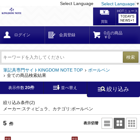
Select Language
Select Language
▼
戻る
こだわり条件
条件クリア
かんたん検索
こだわり検索
メーカー・国
区分・金額
カテゴリ
在庫等
デザイン・サイズ
特徴・その他
検索
キーワード
筆記具専門サイトKINGDOM NOTE TOP
ボールペン
全ての商品検索結果
20件
表示件数
並べ替え
絞り込み
メーカー
スティピュラ
絞り込み条件
(2)
モンブラン
(563)
ペリカン
(173)
メーカー:スティピュラ、カテゴリ:ボールペン
5
ファーバーカステル
ラミー
(20)
表示切替
件
(18)
中古
中古