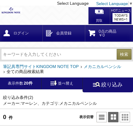
Select Language
Select Language
▼
戻る
こだわり条件
条件クリア
かんたん検索
こだわり検索
メーカー・国
区分・金額
カテゴリ
在庫等
デザイン・サイズ
特徴・その他
検索
キーワード
筆記具専門サイトKINGDOM NOTE TOP
メカニカルペンシル
全ての商品検索結果
20件
表示件数
並べ替え
絞り込み
メーカー
マーレン
絞り込み条件
(2)
モンブラン
(70)
ペリカン
(30)
メーカー:マーレン、カテゴリ:メカニカルペンシル
0
ファーバーカステル
(5)
ラミー
(3)
表示切替
件