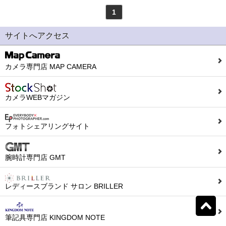
アウロラ
(4)
デルタ
(5)
1
モンテグラッパ
(1)
ビスコンティ
(0)
サイトへアクセス
パーカー
(10)
ヤード・オ・レッド
カメラ専門店 MAP CAMERA
(20)
ウォーターマン
(0)
エス・テー・デュポン
カメラWEBマガジン
(0)
シェーファー
(3)
クロス
(8)
フォトシェアリングサイト
カランダッシュ
(57)
パイロット
(33)
腕時計専門店 GMT
レディースブランド サロン BRILLER
セーラー
(0)
プラチナ
(6)
リセット
0
検索結果を見る
件ヒット
筆記具専門店 KINGDOM NOTE
ダイアミン
(0)
ローラー&クライナー
(0)