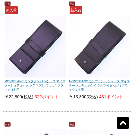
中古
中古
新入荷
新入荷
モンテグラッパ
(0)
ビスコンティ
(0)
パーカー
(0)
ヤード・オ・レッド
(0)
ウォーターマン
(0)
エス・テー・デュポン
(0)
シェーファー
(0)
クロス
(0)
MONTBLANC モンブラン ペンケース マイス
MONTBLANC モンブラン ペンケース マイス
ターシュテュック クラスプ付 (シエナ) ブラ
ターシュテュック クラスプ付 (シエナ) ブラ
ック 3本用
ック 3本用
カランダッシュ
(0)
パイロット
(0)
￥22,800
(税込)
622ポイント
￥15,800
(税込)
431ポイント
セーラー
(0)
プラチナ
(0)
中古
中古
リセット
12
検索結果を見る
件ヒット
ダイアミン
(0)
ローラー&クライナー
(0)