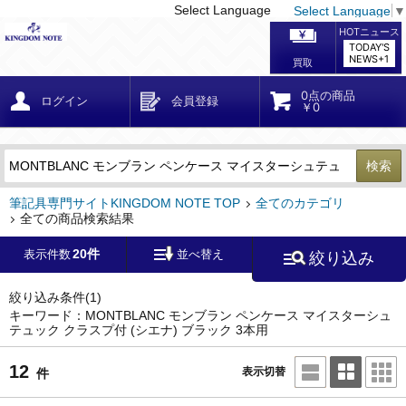
Select Language
Select Language
▼
戻る
こだわり条件
条件クリア
かんたん検索
こだわり検索
メーカー・国
区分・金額
カテゴリ
在庫等
デザイン・サイズ
特徴・その他
検索
キーワード
筆記具専門サイトKINGDOM NOTE TOP
全てのカテゴリ
全ての商品検索結果
20件
表示件数
並べ替え
絞り込み
メーカー
モンブラン
(12)
ペリカン
(0)
絞り込み条件
(1)
キーワード：MONTBLANC モンブラン ペンケース マイスターシュ
テュック クラスプ付 (シエナ) ブラック 3本用
ファーバーカステル
(0)
ラミー
(0)
12
表示切替
件
アウロラ
(0)
デルタ
(0)