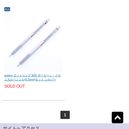
新品
モンテグラッパ
(0)
ビスコンティ
(0)
パーカー
(0)
ヤード・オ・レッド
(0)
ウォーターマン
(0)
エス・テー・デュポン
(0)
シェーファー
(0)
クロス
(0)
rotring ロットリング 600 ボールペン・メカ
ニカルペンシル(0.5mm)セット シルバー
SOLD OUT
カランダッシュ
(0)
パイロット
(0)
セーラー
(0)
プラチナ
(0)
1
リセット
1
検索結果を見る
件ヒット
ダイアミン
(0)
ローラー&クライナー
(0)
サイトへアクセス