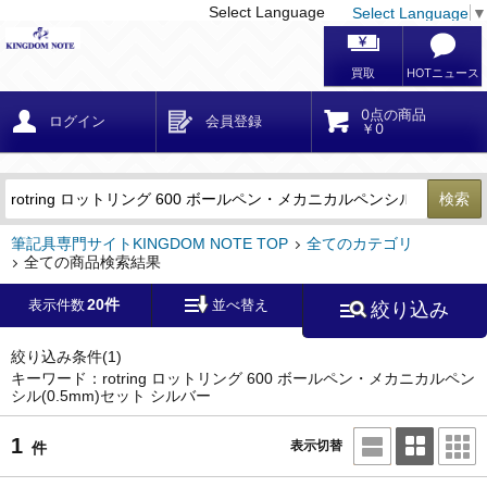
Select Language
Select Language
▼
戻る
こだわり条件
条件クリア
かんたん検索
こだわり検索
メーカー・国
区分・金額
カテゴリ
在庫等
デザイン・サイズ
特徴・その他
検索
キーワード
筆記具専門サイトKINGDOM NOTE TOP
全てのカテゴリ
全ての商品検索結果
20件
表示件数
並べ替え
絞り込み
メーカー
モンブラン
(0)
ペリカン
(0)
絞り込み条件
(1)
キーワード：rotring ロットリング 600 ボールペン・メカニカルペン
シル(0.5mm)セット シルバー
ファーバーカステル
(0)
ラミー
(0)
1
表示切替
件
アウロラ
(0)
デルタ
(0)