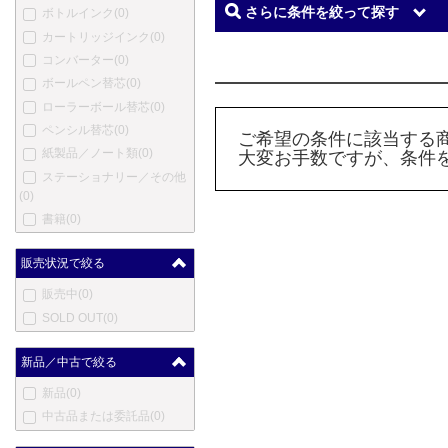
さらに条件を絞って探す
ボトルインク
(0)
カートリッジインク
(0)
コンバーター
(0)
ボールペン替芯
(0)
ローラーボール替芯
(0)
ペンシル替芯
(0)
ご希望の条件に該当する
紙製品／ノート類
(0)
大変お手数ですが、条件
ステーショナリー／その他
(0)
書籍
(0)
販売状況で絞る
販売中
(0)
SOLD OUT
(0)
新品／中古で絞る
新品
(0)
中古品または委託品
(0)