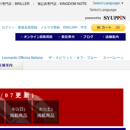
Select Language
▼
BRILLER
KINGDOM NOTE
計専門店：
筆記具専門店：
Select Language