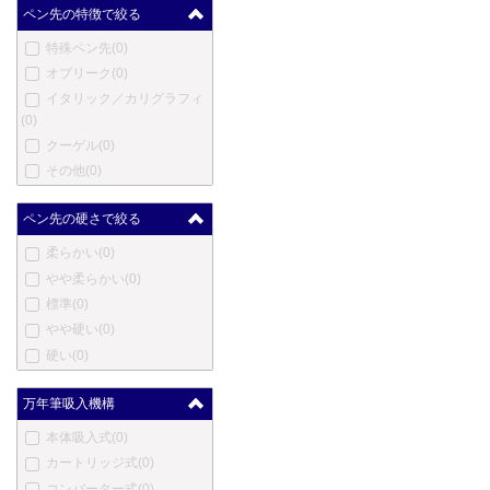
マスター
(0)
ペン先の特徴で絞る
メントモア
(0)
特殊ペン先
(0)
メルリン
(0)
オブリーク
(0)
メタフィス
(0)
イタリック／カリグラフィ
マイケルズファットボーイ
(0)
(0)
クーゲル
(0)
三菱鉛筆
(0)
その他
(0)
三越
(0)
ムーア
(0)
ペン先の硬さで絞る
モリソン
(0)
柔らかい
(0)
ネットウーノ
(0)
やや柔らかい
(0)
ニューマン
(0)
標準
(0)
オート
(0)
やや硬い
(0)
オスミア
(0)
硬い
(0)
パラフェルナリア
(0)
ペンクラスター
(0)
万年筆吸入機構
ぺんてる
(0)
ピエール・カルダン
(0)
本体吸入式
(0)
プラトン
(0)
カートリッジ式
(0)
レシーフ
(0)
コンバーター式
(0)