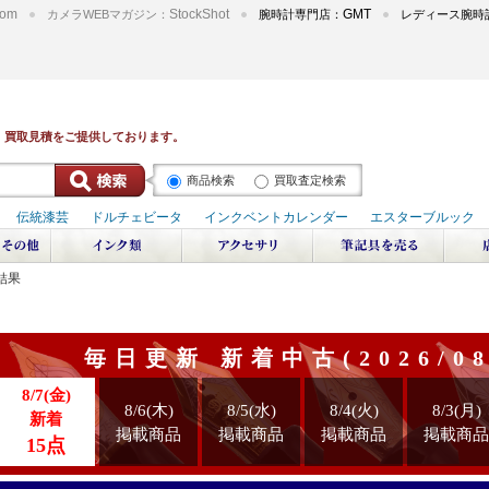
om
StockShot
GMT
カメラWEBマガジン：
腕時計専門店：
レディース腕時
商品検索
買取査定検索
結果