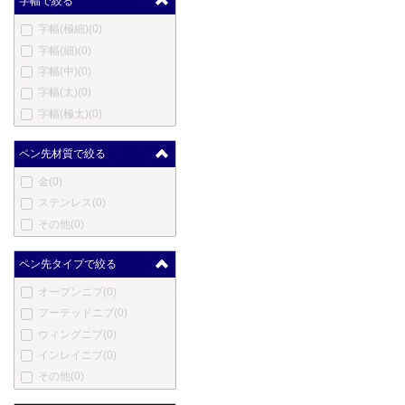
字幅で絞る
ハートマン
(0)
字幅(極細)
(0)
エルメス
(0)
字幅(細)
(0)
英雄
(0)
字幅(中)
(0)
ハーシー
(0)
字幅(太)
(0)
伊東屋
(0)
字幅(極太)
(0)
ジャン・ピエール・レピー
ヌ
(0)
ペン先材質で絞る
ヨルグ・イゼック
(0)
カンガルー
(0)
金
(0)
カヴェコ
(0)
ステンレス
(0)
コウコウボウ
(0)
その他
(0)
クローネ
(0)
ラレックス
(0)
ペン先タイプで絞る
ラピタ
(0)
オープンニブ
(0)
レベンジャー
(0)
フーテッドニブ
(0)
ロングプロダクツ
(0)
ウィングニブ
(0)
ルイ・ヴィトン
(0)
インレイニブ
(0)
ルクソール
(0)
その他
(0)
マービートッド
(0)