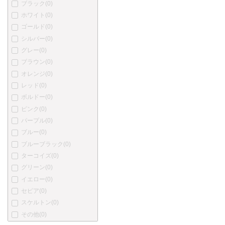
ブラック
(0)
プラチナ
(0)
ホワイト
(0)
カトウセイサクショ
(0)
ゴールド
(0)
丸善
(0)
シルバー
(0)
中屋万年筆
(0)
グレー
(0)
酒井栄助
(0)
ブラウン
(0)
川窪万年筆
(0)
オレンジ
(0)
アクメ
(0)
レッド
(0)
あかしや
(0)
ボルドー
(0)
アキュラ
(0)
ピンク
(0)
オートポイント
(0)
パープル
(0)
バヤード
(0)
ブルー
(0)
ベクスレー
(0)
ブルーブラック
(0)
ブレイリオ
(0)
ターコイズ
(0)
バーバーリー
(0)
グリーン
(0)
ブルガリ
(0)
イエロー
(0)
カンポマルツィオ
(0)
セピア
(0)
カーター
(0)
スケルトン
(0)
ショーメ
(0)
その他
(0)
クリスチャン・ディオール
(0)