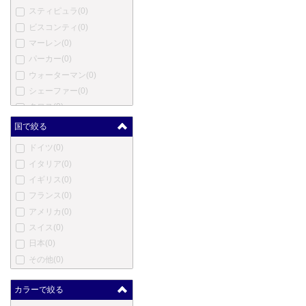
スティピュラ
(0)
ビスコンティ
(0)
マーレン
(0)
パーカー
(0)
ウォーターマン
(0)
シェーファー
(0)
クロス
(0)
モンテベルデ
(0)
国で絞る
ヤード・オ・レッド
(0)
ドイツ
(0)
エス・テー・デュポン
(0)
イタリア
(0)
カルティエ
(0)
イギリス
(0)
ロットリング
(0)
フランス
(0)
オノト
(0)
アメリカ
(0)
コンウェイ・スチュワート
スイス
(0)
(0)
日本
(0)
ダンヒル
(0)
その他
(0)
エバーシャープ
(0)
セーラー
(0)
カラーで絞る
パイロット
(0)