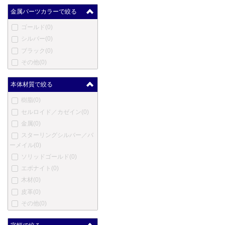
クレオ スクリベント
(0)
金属パーツカラーで絞る
コンクリン
(0)
ゴールド
(0)
ダックス
(0)
シルバー
(0)
デューク
(0)
ブラック
(0)
デューラー
(0)
その他
(0)
笑暮屋
(0)
エリーゼ
(0)
本体材質で絞る
エクスキャリバー
(0)
樹脂
(0)
フェンド
(0)
セルロイド／カゼイン
(0)
フェルム
(0)
金属
(0)
フィッシャー
(0)
スターリングシルバー／バ
ゲーハ
(0)
ーメイル
(0)
ジョルジオ・フェドン
(0)
ソリッドゴールド
(0)
ジュリアーノ・マッツォー
エボナイト
(0)
リ
(0)
木材
(0)
ジバンシー
(0)
皮革
(0)
グッチ
(0)
その他
(0)
ホールマーク
(0)
ハリー・ウィンストン
(0)