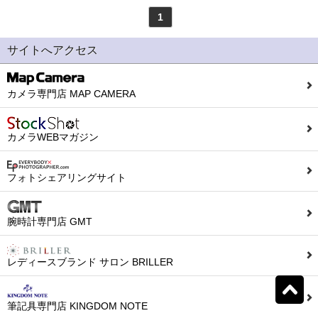
1
モンテグラッパ
(0)
ビスコンティ
(0)
サイトへアクセス
パーカー
(0)
ヤード・オ・レッド
(0)
カメラ専門店 MAP CAMERA
ウォーターマン
(0)
エス・テー・デュポン
カメラWEBマガジン
(0)
シェーファー
(0)
クロス
(0)
フォトシェアリングサイト
カランダッシュ
(0)
パイロット
(0)
腕時計専門店 GMT
セーラー
(0)
プラチナ
(0)
レディースブランド サロン BRILLER
リセット
0
検索結果を見る
件ヒット
ダイアミン
(0)
ローラー&クライナー
筆記具専門店 KINGDOM NOTE
(0)