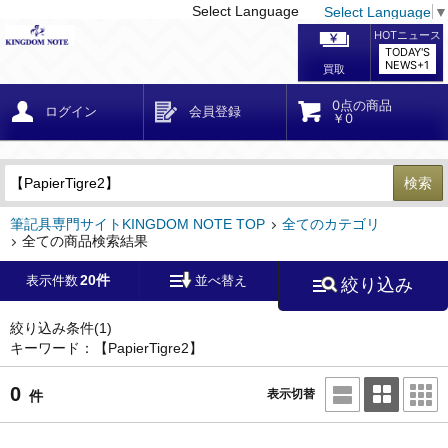
Select Language
Select Language
▼
戻る
こだわり条件
条件クリア
かんたん検索
こだわり検索
メーカー・国
区分・金額
カテゴリ
在庫等
デザイン・サイズ
特徴・その他
検索
キーワード
筆記具専門サイトKINGDOM NOTE TOP
全てのカテゴリ
全ての商品検索結果
20件
表示件数
並べ替え
絞り込み
メーカー
モンブラン
(0)
ペリカン
(0)
絞り込み条件
(1)
キーワード：【PapierTigre2】
ファーバーカステル
(0)
ラミー
(0)
0
表示切替
件
アウロラ
(0)
デルタ
(0)