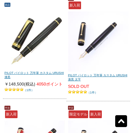
新品
新入荷
モンテグラッパ
(0)
ビスコンティ
(0)
パーカー
(0)
ヤード・オ・レッド
(0)
ウォーターマン
(0)
エス・テー・デュポン
(0)
シェーファー
(0)
クロス
(0)
PILOT パイロット 万年筆 カスタム URUSHI
PILOT パイロット 万年筆 カスタム URUSHI
漆黒
漆黒 太字
￥148,500
(税込)
4050ポイント
SOLD OUT
カランダッシュ
(0)
パイロット
(37)
（1件）
（1件）
セーラー
(0)
プラチナ
(0)
中古
中古
新入荷
限定モデル
新入荷
リセット
37
検索結果を見る
件ヒット
ダイアミン
(0)
ローラー&クライナー
(0)