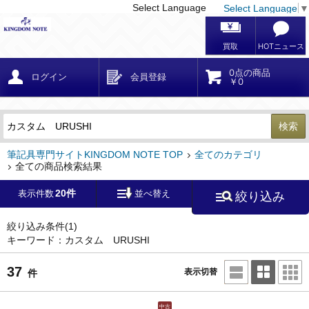
Select Language
Select Language
▼
戻る
こだわり条件
条件クリア
かんたん検索
こだわり検索
メーカー・国
区分・金額
カテゴリ
在庫等
デザイン・サイズ
特徴・その他
検索
キーワード
筆記具専門サイトKINGDOM NOTE TOP
全てのカテゴリ
全ての商品検索結果
20件
表示件数
並べ替え
絞り込み
メーカー
モンブラン
(0)
ペリカン
(0)
絞り込み条件
(1)
キーワード：カスタム URUSHI
ファーバーカステル
(0)
ラミー
(0)
37
表示切替
件
アウロラ
(0)
デルタ
(0)
中古