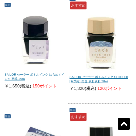
新品
おすすめ
モンテグラッパ
(0)
ビスコンティ
(0)
パーカー
(0)
ヤード・オ・レッド
(0)
ウォーターマン
(0)
エス・テー・デュポン
(0)
シェーファー
(0)
クロス
(0)
SAILOR セーラー ボトルインク ゆらめくイ
SAILOR セーラー ボトルインク SHIKIORI
ンク 寒暁 20ml
[四季織] 雨音 ざあざあ 20ml
￥1,650
(税込)
150ポイント
￥1,320
(税込)
120ポイント
カランダッシュ
(0)
パイロット
(0)
セーラー
(903)
プラチナ
(0)
新品
新品
おすすめ
リセット
903
検索結果を見る
件ヒット
ダイアミン
(0)
ローラー&クライナー
(0)