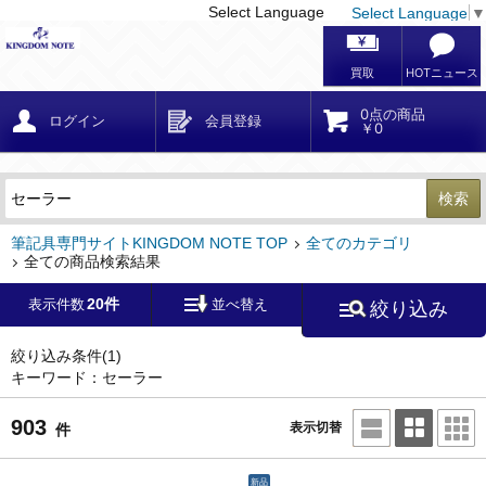
Select Language
Select Language
▼
戻る
こだわり条件
条件クリア
かんたん検索
こだわり検索
メーカー・国
区分・金額
カテゴリ
在庫等
デザイン・サイズ
特徴・その他
検索
キーワード
筆記具専門サイトKINGDOM NOTE TOP
全てのカテゴリ
全ての商品検索結果
20件
表示件数
並べ替え
絞り込み
メーカー
モンブラン
(0)
ペリカン
(0)
絞り込み条件
(1)
キーワード：セーラー
ファーバーカステル
(0)
ラミー
(0)
903
表示切替
件
アウロラ
(0)
デルタ
(0)
新品