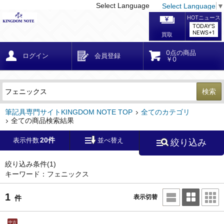
Select Language
Select Language
▼
戻る
こだわり条件
条件クリア
かんたん検索
こだわり検索
メーカー・国
区分・金額
カテゴリ
在庫等
デザイン・サイズ
特徴・その他
検索
キーワード
筆記具専門サイトKINGDOM NOTE TOP
全てのカテゴリ
全ての商品検索結果
20件
表示件数
並べ替え
絞り込み
メーカー
モンブラン
(0)
ペリカン
(1)
絞り込み条件
(1)
キーワード：フェニックス
ファーバーカステル
(0)
ラミー
(0)
1
表示切替
件
アウロラ
(0)
デルタ
(0)
中古