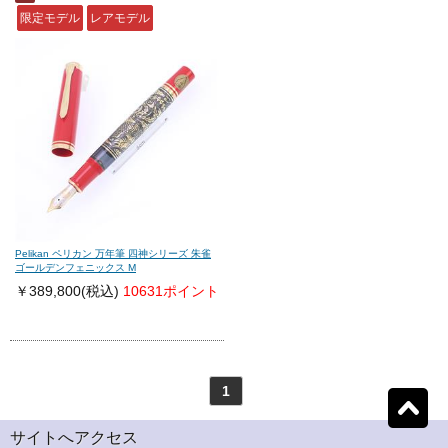
限定モデル
レアモデル
モンテグラッパ
(0)
ビスコンティ
(0)
パーカー
(0)
ヤード・オ・レッド
(0)
ウォーターマン
(0)
エス・テー・デュポン
(0)
シェーファー
(0)
クロス
(0)
Pelikan ペリカン 万年筆 四神シリーズ 朱雀
ゴールデンフェニックス M
￥389,800
(税込)
10631ポイント
カランダッシュ
(0)
パイロット
(0)
セーラー
(0)
プラチナ
(0)
1
リセット
1
検索結果を見る
件ヒット
ダイアミン
(0)
ローラー&クライナー
サイトへアクセス
(0)