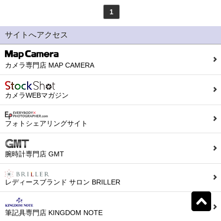
1
モンテグラッパ
(0)
ビスコンティ
(0)
サイトへアクセス
パーカー
(0)
ヤード・オ・レッド
(0)
カメラ専門店 MAP CAMERA
ウォーターマン
(0)
エス・テー・デュポン
カメラWEBマガジン
(0)
シェーファー
(0)
クロス
(0)
フォトシェアリングサイト
カランダッシュ
(0)
パイロット
(0)
腕時計専門店 GMT
セーラー
(0)
プラチナ
(0)
レディースブランド サロン BRILLER
リセット
0
検索結果を見る
件ヒット
ダイアミン
(0)
ローラー&クライナー
筆記具専門店 KINGDOM NOTE
(0)