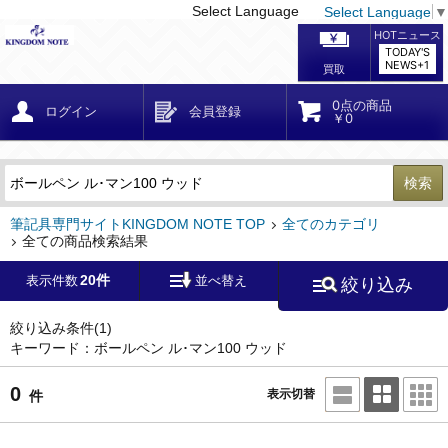
Select Language
Select Language
▼
戻る
こだわり条件
条件クリア
かんたん検索
こだわり検索
メーカー・国
区分・金額
カテゴリ
在庫等
デザイン・サイズ
特徴・その他
検索
キーワード
筆記具専門サイトKINGDOM NOTE TOP
全てのカテゴリ
全ての商品検索結果
20件
表示件数
並べ替え
絞り込み
メーカー
モンブラン
(0)
ペリカン
(0)
絞り込み条件
(1)
キーワード：ボールペン ル･マン100 ウッド
ファーバーカステル
(0)
ラミー
(0)
0
表示切替
件
アウロラ
(0)
デルタ
(0)