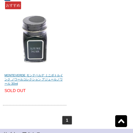
おすすめ
モンテグラッパ
(0)
ビスコンティ
(0)
パーカー
(0)
ヤード・オ・レッド
(0)
ウォーターマン
(0)
エス・テー・デュポン
(0)
シェーファー
(0)
クロス
(0)
MONTEVERDE モンテベルデ ミニボトルイ
ンク ノワールコレクション アジュールノワ
ール 30ml
カランダッシュ
(0)
パイロット
(0)
SOLD OUT
セーラー
(0)
プラチナ
(0)
1
リセット
1
検索結果を見る
件ヒット
ダイアミン
(0)
ローラー&クライナー
(0)