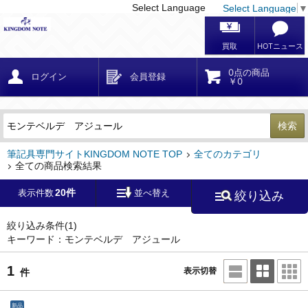
Select Language
Select Language
▼
戻る
こだわり条件
条件クリア
かんたん検索
こだわり検索
メーカー・国
区分・金額
カテゴリ
在庫等
デザイン・サイズ
特徴・その他
検索
キーワード
筆記具専門サイトKINGDOM NOTE TOP
全てのカテゴリ
全ての商品検索結果
20件
表示件数
並べ替え
絞り込み
メーカー
モンブラン
(0)
ペリカン
(0)
絞り込み条件
(1)
キーワード：モンテベルデ アジュール
ファーバーカステル
(0)
ラミー
(0)
1
表示切替
件
アウロラ
(0)
デルタ
(0)
新品