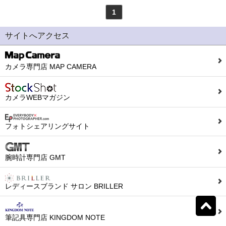
1
モンテグラッパ
(0)
ビスコンティ
(0)
サイトへアクセス
パーカー
(0)
ヤード・オ・レッド
(0)
カメラ専門店 MAP CAMERA
ウォーターマン
(0)
エス・テー・デュポン
カメラWEBマガジン
(0)
シェーファー
(0)
クロス
(0)
フォトシェアリングサイト
カランダッシュ
(0)
パイロット
(0)
腕時計専門店 GMT
セーラー
(0)
プラチナ
(0)
レディースブランド サロン BRILLER
リセット
0
検索結果を見る
件ヒット
ダイアミン
(0)
ローラー&クライナー
筆記具専門店 KINGDOM NOTE
(0)