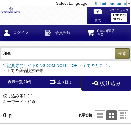
Select Language
Select Language
▼
戻る
こだわり条件
条件クリア
かんたん検索
こだわり検索
メーカー・国
区分・金額
カテゴリ
在庫等
デザイン・サイズ
特徴・その他
検索
キーワード
筆記具専門サイトKINGDOM NOTE TOP
全てのカテゴリ
全ての商品検索結果
20件
表示件数
並べ替え
絞り込み
メーカー
モンブラン
(0)
ペリカン
(0)
絞り込み条件
(1)
キーワード：和傘
ファーバーカステル
(0)
ラミー
(0)
0
表示切替
件
アウロラ
(0)
デルタ
(0)