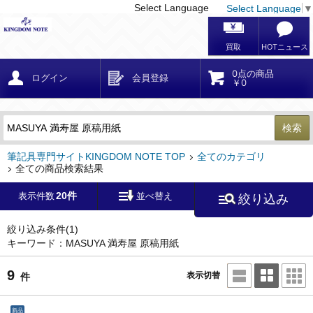
Select Language
Select Language
▼
戻る
こだわり条件
条件クリア
かんたん検索
こだわり検索
メーカー・国
区分・金額
カテゴリ
在庫等
デザイン・サイズ
特徴・その他
検索
キーワード
筆記具専門サイトKINGDOM NOTE TOP
全てのカテゴリ
全ての商品検索結果
20件
表示件数
並べ替え
絞り込み
メーカー
モンブラン
(0)
ペリカン
(0)
絞り込み条件
(1)
キーワード：MASUYA 満寿屋 原稿用紙
ファーバーカステル
(0)
ラミー
(0)
9
表示切替
件
アウロラ
(0)
デルタ
(0)
新品