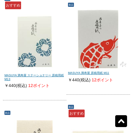
おすすめ
新品
モンテグラッパ
(0)
ビスコンティ
(0)
パーカー
(0)
ヤード・オ・レッド
(0)
ウォーターマン
(0)
エス・テー・デュポン
(0)
シェーファー
(0)
クロス
(0)
MASUYA 満寿屋 原稿用紙 M11
MASUYA 満寿屋 ステーショナリー 原稿用紙
M13
￥440
(税込)
12ポイント
￥440
(税込)
12ポイント
カランダッシュ
(0)
パイロット
(0)
セーラー
(0)
プラチナ
(0)
新品
新品
おすすめ
リセット
9
検索結果を見る
件ヒット
ダイアミン
(0)
ローラー&クライナー
(0)