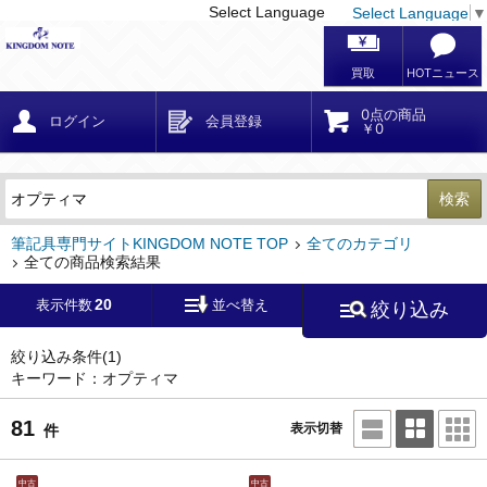
Select Language
Select Language
▼
戻る
こだわり条件
条件クリア
かんたん検索
こだわり検索
メーカー・国
区分・金額
カテゴリ
在庫等
デザイン・サイズ
特徴・その他
検索
キーワード
筆記具専門サイトKINGDOM NOTE TOP
全てのカテゴリ
全ての商品検索結果
20
表示件数
並べ替え
絞り込み
メーカー
モンブラン
(0)
ペリカン
(0)
絞り込み条件
(1)
キーワード：オプティマ
ファーバーカステル
(0)
ラミー
(0)
81
表示切替
件
アウロラ
(81)
デルタ
(0)
中古
中古