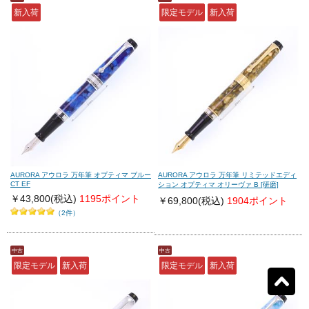
新入荷
限定モデル
新入荷
モンテグラッパ
(0)
ビスコンティ
(0)
パーカー
(0)
ヤード・オ・レッド
(0)
ウォーターマン
(0)
エス・テー・デュポン
(0)
シェーファー
(0)
クロス
(0)
AURORA アウロラ 万年筆 オプティマ ブルー
AURORA アウロラ 万年筆 リミテッドエディ
CT EF
ション オプティマ オリーヴァ B [研磨]
￥43,800
(税込)
1195ポイント
￥69,800
(税込)
1904ポイント
カランダッシュ
(0)
パイロット
(0)
（2件）
セーラー
(0)
プラチナ
(0)
中古
中古
限定モデル
新入荷
限定モデル
新入荷
リセット
81
検索結果を見る
件ヒット
ダイアミン
(0)
ローラー&クライナー
(0)