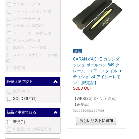
ボトルインク
(0)
カートリッジインク
(0)
コンバーター
(0)
ボールペン替芯
(0)
ローラーボール替芯
(0)
ペンシル替芯
(0)
紙製品／ノート類
(0)
新品
ステーショナリー／その他
CARAN d'ACHE カランダ
(0)
ッシュ ボールペン 849 ク
書籍
(0)
レーム・ユア・スタイル エ
ディション4 アイシーレモ
販売状況で絞る
ン 【限定品】
SOLD OUT
販売中
(0)
SOLD OUT
(1)
【WEB限定ポイント還元】
【正規品】
[ID: 7630002350709]
新品／中古で絞る
欲しいリストに追加
新品
(1)
中古品または委託品
(0)