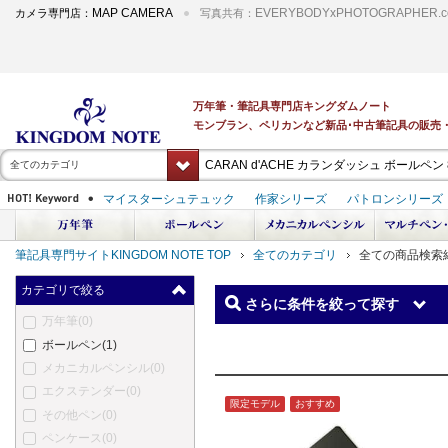
MAP CAMERA
EVERYBODYxPHOTOGRAPHER.c
カメラ専門店：
写真共有：
全てのカテゴリ
筆記具専門サイトKINGDOM NOTE TOP
全てのカテゴリ
全ての商品検索
カテゴリで絞る
さらに条件を絞って探す
万年筆
(0)
ボールペン
(1)
メカニカルペンシル
(0)
エクステンダー
(0)
限定モデル
おすすめ
その他ペン
(0)
ペンケース
(0)