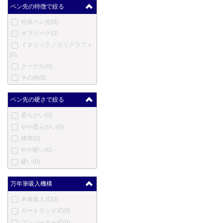
マスター
(0)
ペン先の特徴で絞る
メントモア
(0)
特殊ペン先
(0)
メルリン
(0)
オブリーク
(0)
メタフィス
(0)
イタリック／カリグラフィ
マイケルズファットボーイ
(0)
(0)
クーゲル
(0)
三菱鉛筆
(0)
その他
(0)
三越
(0)
ムーア
(0)
ペン先の硬さで絞る
モリソン
(0)
柔らかい
(0)
ネットウーノ
(0)
やや柔らかい
(0)
ニューマン
(0)
標準
(0)
オート
(0)
やや硬い
(0)
オスミア
(0)
硬い
(0)
パラフェルナリア
(0)
ペンクラスター
(0)
万年筆吸入機構
ぺんてる
(0)
ピエール・カルダン
(0)
本体吸入式
(0)
プラトン
(0)
カートリッジ式
(0)
レシーフ
(0)
コンバーター式
(0)