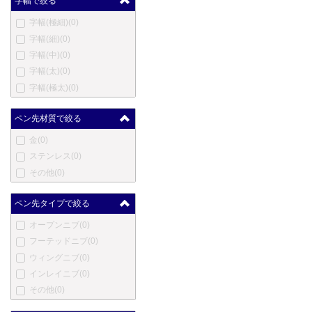
字幅で絞る
ハートマン
(0)
字幅(極細)
(0)
エルメス
(0)
字幅(細)
(0)
英雄
(0)
字幅(中)
(0)
ハーシー
(0)
字幅(太)
(0)
伊東屋
(0)
字幅(極太)
(0)
ジャン・ピエール・レピー
ヌ
(0)
ペン先材質で絞る
ヨルグ・イゼック
(0)
カンガルー
(0)
金
(0)
カヴェコ
(0)
ステンレス
(0)
コウコウボウ
(0)
その他
(0)
クローネ
(0)
ラレックス
(0)
ペン先タイプで絞る
ラピタ
(0)
オープンニブ
(0)
レベンジャー
(0)
フーテッドニブ
(0)
ロングプロダクツ
(0)
ウィングニブ
(0)
ルイ・ヴィトン
(0)
インレイニブ
(0)
ルクソール
(0)
その他
(0)
マービートッド
(0)