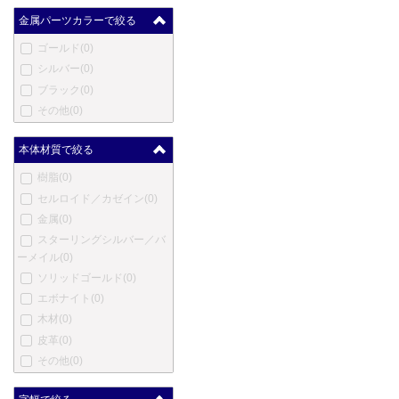
クレオ スクリベント
(0)
金属パーツカラーで絞る
コンクリン
(0)
ゴールド
(0)
ダックス
(0)
シルバー
(0)
デューク
(0)
ブラック
(0)
デューラー
(0)
その他
(0)
笑暮屋
(0)
エリーゼ
(0)
本体材質で絞る
エクスキャリバー
(0)
樹脂
(0)
フェンド
(0)
セルロイド／カゼイン
(0)
フェルム
(0)
金属
(0)
フィッシャー
(0)
スターリングシルバー／バ
ゲーハ
(0)
ーメイル
(0)
ジョルジオ・フェドン
(0)
ソリッドゴールド
(0)
ジュリアーノ・マッツォー
エボナイト
(0)
リ
(0)
木材
(0)
ジバンシー
(0)
皮革
(0)
グッチ
(0)
その他
(0)
ホールマーク
(0)
ハリー・ウィンストン
(0)