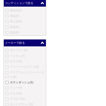
コンディションで絞る
新同品
(0)
美品
(0)
良上品
(0)
良品
(0)
並品
(0)
メーカーで絞る
モンブラン
(0)
ペリカン
(0)
オマス
(0)
ファーバーカステル
(0)
グラフフォンファーバーカ
ステル
(0)
カランダッシュ
(1)
ラミー
(0)
デルタ
(0)
アウロラ
(0)
モンテグラッパ
(0)