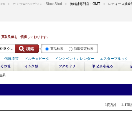
om
StockShot
GMT
カメラWEBマガジン：
腕時計専門店：
レディース腕時
商品検索
買取査定検索
結果
1
商品中
1-1
商