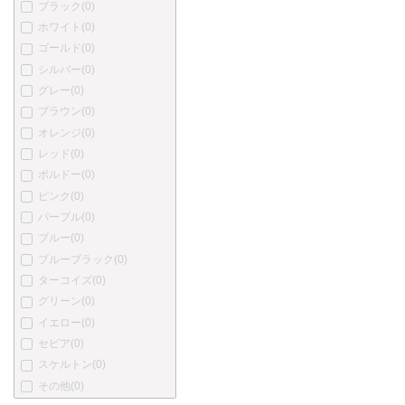
ブラック
(0)
プラチナ
(0)
ホワイト
(0)
カトウセイサクショ
(0)
ゴールド
(0)
丸善
(0)
シルバー
(0)
中屋万年筆
(0)
グレー
(0)
酒井栄助
(0)
ブラウン
(0)
川窪万年筆
(0)
オレンジ
(0)
アクメ
(0)
レッド
(0)
あかしや
(0)
ボルドー
(0)
アキュラ
(0)
ピンク
(0)
オートポイント
(0)
パープル
(0)
バヤード
(0)
ブルー
(0)
ベクスレー
(0)
ブルーブラック
(0)
ブレイリオ
(0)
ターコイズ
(0)
バーバーリー
(0)
グリーン
(0)
ブルガリ
(0)
イエロー
(0)
カンポマルツィオ
(0)
セピア
(0)
カーター
(0)
スケルトン
(0)
ショーメ
(0)
その他
(0)
クリスチャン・ディオール
(0)