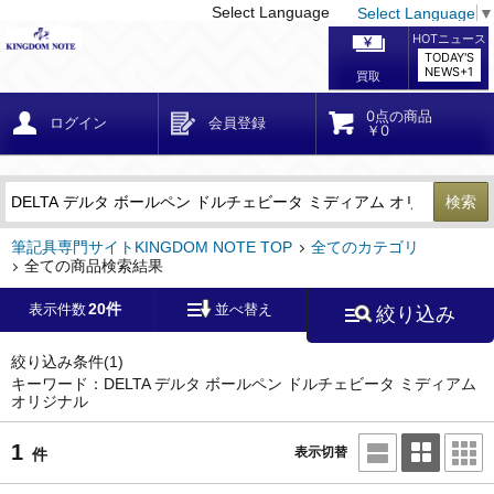
Select Language
Select Language
▼
戻る
こだわり条件
条件クリア
かんたん検索
こだわり検索
メーカー・国
区分・金額
カテゴリ
在庫等
デザイン・サイズ
特徴・その他
検索
キーワード
筆記具専門サイトKINGDOM NOTE TOP
全てのカテゴリ
全ての商品検索結果
20件
表示件数
並べ替え
絞り込み
メーカー
モンブラン
(0)
ペリカン
(0)
絞り込み条件
(1)
キーワード：DELTA デルタ ボールペン ドルチェビータ ミディアム
オリジナル
ファーバーカステル
(0)
ラミー
(0)
1
表示切替
件
アウロラ
(0)
デルタ
(1)