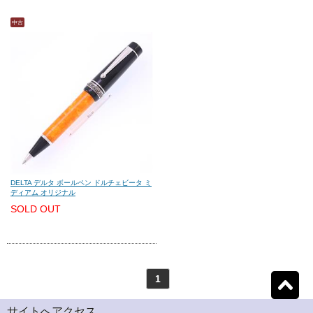
中古
モンテグラッパ
(0)
ビスコンティ
(0)
パーカー
(0)
ヤード・オ・レッド
(0)
ウォーターマン
(0)
エス・テー・デュポン
(0)
シェーファー
(0)
クロス
(0)
DELTA デルタ ボールペン ドルチェビータ ミ
ディアム オリジナル
SOLD OUT
カランダッシュ
(0)
パイロット
(0)
セーラー
(0)
プラチナ
(0)
1
リセット
1
検索結果を見る
件ヒット
ダイアミン
(0)
ローラー&クライナー
(0)
サイトへアクセス