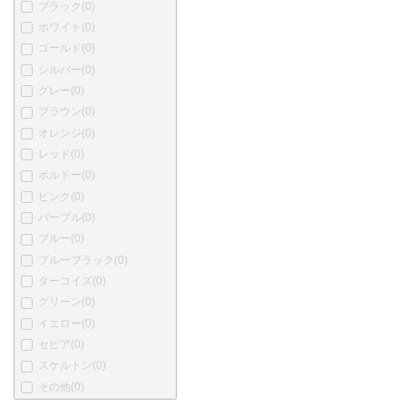
ブラック
(0)
プラチナ
(0)
ホワイト
(0)
カトウセイサクショ
(0)
ゴールド
(0)
丸善
(0)
シルバー
(0)
中屋万年筆
(0)
グレー
(0)
酒井栄助
(0)
ブラウン
(0)
川窪万年筆
(0)
オレンジ
(0)
アクメ
(0)
レッド
(0)
あかしや
(0)
ボルドー
(0)
アキュラ
(0)
ピンク
(0)
オートポイント
(0)
パープル
(0)
バヤード
(0)
ブルー
(0)
ベクスレー
(0)
ブルーブラック
(0)
ブレイリオ
(0)
ターコイズ
(0)
バーバーリー
(0)
グリーン
(0)
ブルガリ
(0)
イエロー
(0)
カンポマルツィオ
(0)
セピア
(0)
カーター
(0)
スケルトン
(0)
ショーメ
(0)
その他
(0)
クリスチャン・ディオール
(0)