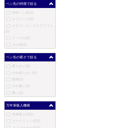
マスター
(0)
ペン先の特徴で絞る
メントモア
(0)
特殊ペン先
(0)
メルリン
(0)
オブリーク
(0)
メタフィス
(0)
イタリック／カリグラフィ
マイケルズファットボーイ
(0)
(0)
クーゲル
(0)
三菱鉛筆
(0)
その他
(0)
三越
(0)
ムーア
(0)
ペン先の硬さで絞る
モリソン
(0)
柔らかい
(0)
ネットウーノ
(0)
やや柔らかい
(0)
ニューマン
(0)
標準
(0)
オート
(0)
やや硬い
(0)
オスミア
(0)
硬い
(0)
パラフェルナリア
(0)
ペンクラスター
(0)
万年筆吸入機構
ぺんてる
(0)
ピエール・カルダン
(0)
本体吸入式
(0)
プラトン
(0)
カートリッジ式
(0)
レシーフ
(0)
コンバーター式
(0)