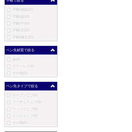
字幅で絞る
ハートマン
(0)
字幅(極細)
(0)
エルメス
(0)
字幅(細)
(0)
英雄
(0)
字幅(中)
(0)
ハーシー
(0)
字幅(太)
(0)
伊東屋
(0)
字幅(極太)
(0)
ジャン・ピエール・レピー
ヌ
(0)
ペン先材質で絞る
ヨルグ・イゼック
(0)
カンガルー
(0)
金
(0)
カヴェコ
(0)
ステンレス
(0)
コウコウボウ
(0)
その他
(0)
クローネ
(0)
ラレックス
(0)
ペン先タイプで絞る
ラピタ
(0)
オープンニブ
(0)
レベンジャー
(0)
フーテッドニブ
(0)
ロングプロダクツ
(0)
ウィングニブ
(0)
ルイ・ヴィトン
(0)
インレイニブ
(0)
ルクソール
(0)
その他
(0)
マービートッド
(0)