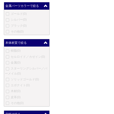
クレオ スクリベント
(0)
金属パーツカラーで絞る
コンクリン
(0)
ゴールド
(0)
ダックス
(0)
シルバー
(0)
デューク
(0)
ブラック
(0)
デューラー
(0)
その他
(0)
笑暮屋
(0)
エリーゼ
(0)
本体材質で絞る
エクスキャリバー
(0)
樹脂
(0)
フェンド
(0)
セルロイド／カゼイン
(0)
フェルム
(0)
金属
(0)
フィッシャー
(0)
スターリングシルバー／バ
ゲーハ
(0)
ーメイル
(0)
ジョルジオ・フェドン
(0)
ソリッドゴールド
(0)
ジュリアーノ・マッツォー
エボナイト
(0)
リ
(0)
木材
(0)
ジバンシー
(0)
皮革
(0)
グッチ
(0)
その他
(0)
ホールマーク
(0)
ハリー・ウィンストン
(0)