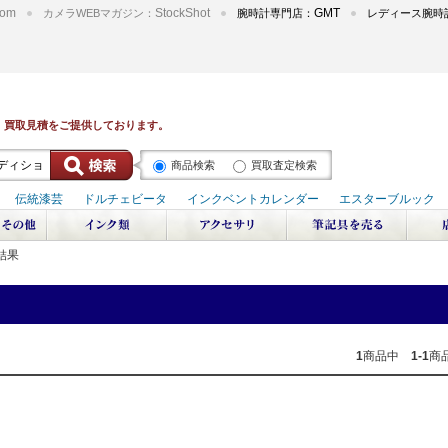
om
StockShot
GMT
カメラWEBマガジン：
腕時計専門店：
レディース腕時
商品検索
買取査定検索
結果
1
商品中
1-1
商