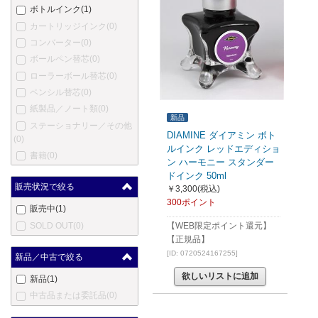
ボトルインク
(1)
カートリッジインク
(0)
コンバーター
(0)
ボールペン替芯
(0)
ローラーボール替芯
(0)
ペンシル替芯
(0)
紙製品／ノート類
(0)
新品
ステーショナリー／その他
DIAMINE ダイアミン ボト
(0)
ルインク レッドエディショ
書籍
(0)
ン ハーモニー スタンダー
ドインク 50ml
販売状況で絞る
￥3,300
(税込)
300ポイント
販売中
(1)
SOLD OUT
(0)
【WEB限定ポイント還元】
【正規品】
[ID: 0720524167255]
新品／中古で絞る
欲しいリストに追加
新品
(1)
中古品または委託品
(0)