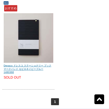
新品
おすすめ
モンテグラッパ
(0)
ビスコンティ
(0)
パーカー
(0)
ヤード・オ・レッド
(0)
ウォーターマン
(0)
エス・テー・デュポン
(0)
シェーファー
(0)
クロス
(0)
Dressco ドレスコ ステーショナリー ブック
マークバンド セビロネイビーブルー
1480368
カランダッシュ
(0)
パイロット
(0)
SOLD OUT
セーラー
(0)
プラチナ
(0)
リセット
1
検索結果を見る
1
件ヒット
ダイアミン
(0)
ローラー&クライナー
(0)