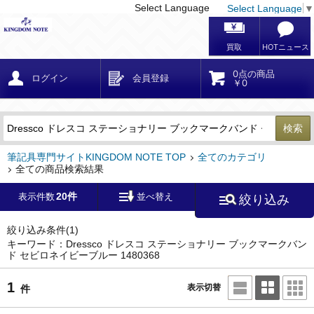
Select Language
Select Language
▼
戻る
こだわり条件
条件クリア
かんたん検索
こだわり検索
メーカー・国
区分・金額
カテゴリ
在庫等
デザイン・サイズ
特徴・その他
検索
キーワード
筆記具専門サイトKINGDOM NOTE TOP
全てのカテゴリ
全ての商品検索結果
20件
表示件数
並べ替え
絞り込み
メーカー
モンブラン
(0)
ペリカン
(0)
絞り込み条件
(1)
キーワード：Dressco ドレスコ ステーショナリー ブックマークバン
ド セビロネイビーブルー 1480368
ファーバーカステル
(0)
ラミー
(0)
1
表示切替
件
アウロラ
(0)
デルタ
(0)