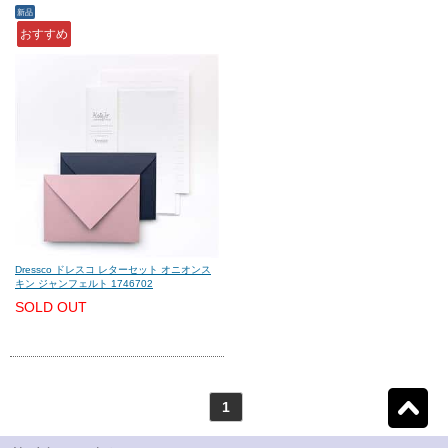
新品
おすすめ
モンテグラッパ
(0)
ビスコンティ
(0)
パーカー
(0)
ヤード・オ・レッド
(0)
ウォーターマン
(0)
エス・テー・デュポン
(0)
シェーファー
(0)
クロス
(0)
Dressco ドレスコ レターセット オニオンス
キン ジャンフェルト 1746702
カランダッシュ
(0)
パイロット
(0)
SOLD OUT
セーラー
(0)
プラチナ
(0)
1
リセット
1
検索結果を見る
件ヒット
ダイアミン
(0)
ローラー&クライナー
(0)