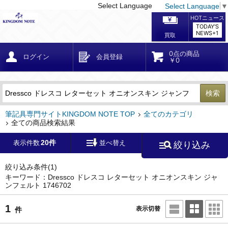
Select Language
Select Language
▼
戻る
こだわり条件
条件クリア
かんたん検索
こだわり検索
メーカー・国
区分・金額
カテゴリ
在庫等
デザイン・サイズ
特徴・その他
検索
キーワード
筆記具専門サイトKINGDOM NOTE TOP
全てのカテゴリ
全ての商品検索結果
20件
表示件数
並べ替え
絞り込み
メーカー
モンブラン
(0)
ペリカン
(0)
絞り込み条件
(1)
キーワード：Dressco ドレスコ レターセット オニオンスキン ジャ
ンフェルト 1746702
ファーバーカステル
(0)
ラミー
(0)
1
表示切替
件
アウロラ
(0)
デルタ
(0)