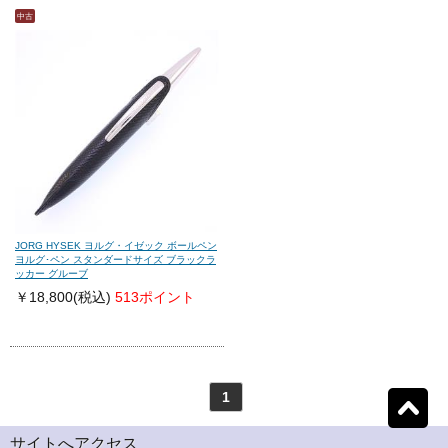
中古
モンテグラッパ
(0)
ビスコンティ
(0)
パーカー
(0)
ヤード・オ・レッド
(0)
ウォーターマン
(0)
エス・テー・デュポン
(0)
シェーファー
(0)
クロス
(0)
JORG HYSEK ヨルグ・イゼック ボールペン
ヨルグ･ペン スタンダードサイズ ブラックラ
ッカー グルーブ
￥18,800
(税込)
513ポイント
カランダッシュ
(0)
パイロット
(0)
セーラー
(0)
プラチナ
(0)
1
リセット
1
検索結果を見る
件ヒット
ダイアミン
(0)
ローラー&クライナー
(0)
サイトへアクセス