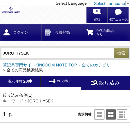
Select Language
Select Language
▼
戻る
こだわり条件
条件クリア
かんたん検索
こだわり検索
メーカー・国
区分・金額
カテゴリ
在庫等
デザイン・サイズ
特徴・その他
検索
キーワード
筆記具専門サイトKINGDOM NOTE TOP
全てのカテゴリ
全ての商品検索結果
20件
表示件数
並べ替え
絞り込み
メーカー
モンブラン
(0)
ペリカン
(0)
絞り込み条件
(1)
キーワード：JORG HYSEK
ファーバーカステル
(0)
ラミー
(0)
1
表示切替
件
アウロラ
(0)
デルタ
(0)