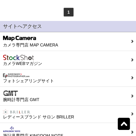
1
モンテグラッパ
(0)
ビスコンティ
(0)
サイトへアクセス
パーカー
(0)
ヤード・オ・レッド
(0)
カメラ専門店 MAP CAMERA
ウォーターマン
(0)
エス・テー・デュポン
(0)
カメラWEBマガジン
シェーファー
(0)
クロス
(0)
フォトシェアリングサイト
カランダッシュ
(0)
パイロット
(0)
腕時計専門店 GMT
セーラー
(0)
プラチナ
(0)
レディースブランド サロン BRILLER
リセット
0
検索結果を見る
件ヒット
ダイアミン
(0)
ローラー&クライナー
(0)
筆記具専門店 KINGDOM NOTE