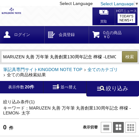
Select Language
Select Language
▼
戻る
こだわり条件
条件クリア
かんたん検索
こだわり検索
メーカー・国
区分・金額
カテゴリ
在庫等
デザイン・サイズ
特徴・その他
検索
キーワード
筆記具専門サイトKINGDOM NOTE TOP
全てのカテゴリ
全ての商品検索結果
20件
表示件数
並べ替え
絞り込み
メーカー
モンブラン
(0)
ペリカン
(0)
絞り込み条件
(1)
キーワード：MARUZEN 丸善 万年筆 丸善創業130周年記念 檸檬 -
LEMON- 太字
ファーバーカステル
(0)
ラミー
(0)
0
表示切替
件
アウロラ
(0)
デルタ
(0)