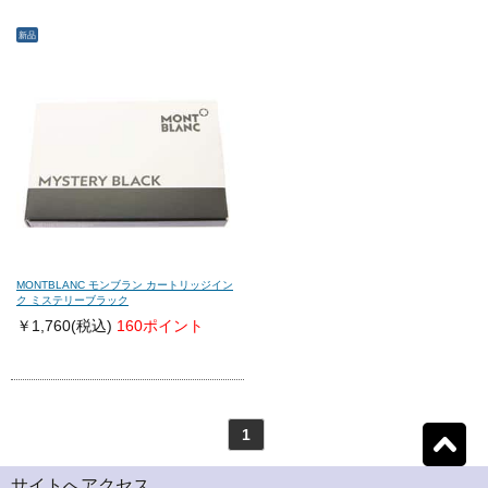
新品
モンテグラッパ
(0)
ビスコンティ
(0)
パーカー
(0)
ヤード・オ・レッド
(0)
ウォーターマン
(0)
エス・テー・デュポン
(0)
シェーファー
(0)
クロス
(0)
MONTBLANC モンブラン カートリッジイン
ク ミステリーブラック
￥1,760
(税込)
160ポイント
カランダッシュ
(0)
パイロット
(0)
セーラー
(0)
プラチナ
(0)
1
リセット
1
検索結果を見る
件ヒット
ダイアミン
(0)
ローラー&クライナー
(0)
サイトへアクセス