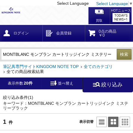
Select Language
Select Language
▼
戻る
こだわり条件
条件クリア
かんたん検索
こだわり検索
メーカー・国
区分・金額
カテゴリ
在庫等
デザイン・サイズ
特徴・その他
検索
キーワード
筆記具専門サイトKINGDOM NOTE TOP
全てのカテゴリ
全ての商品検索結果
20件
表示件数
並べ替え
絞り込み
メーカー
モンブラン
(1)
ペリカン
(0)
絞り込み条件
(1)
キーワード：MONTBLANC モンブラン カートリッジインク ミステ
リーブラック
ファーバーカステル
(0)
ラミー
(0)
1
表示切替
件
アウロラ
(0)
デルタ
(0)