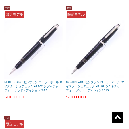
中古
中古
限定モデル
限定モデル
モンテグラッパ
(0)
ビスコンティ
(0)
パーカー
(0)
ヤード・オ・レッド
(0)
ウォーターマン
(0)
エス・テー・デュポン
(0)
シェーファー
(0)
クロス
(0)
MONTBLANC モンブラン ローラーボール マ
MONTBLANC モンブラン ローラーボール マ
カランダッシュ
(0)
パイロット
(0)
イスターシュテュック #P162 シグネチャー･
イスターシュテュック #P162 シグネチャー･
フォー･グッドエディション2013
フォー･グッドエディション2013
SOLD OUT
SOLD OUT
セーラー
(0)
プラチナ
(0)
中古
リセット
3
検索結果を見る
件ヒット
ダイアミン
(0)
ローラー&クライナー
限定モデル
(0)