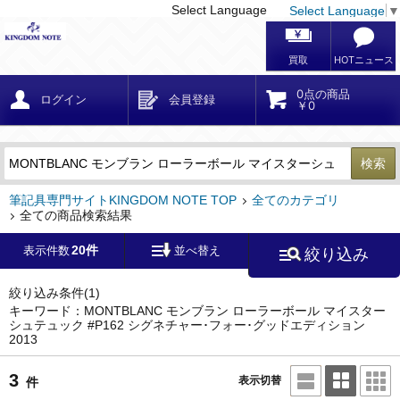
Select Language
Select Language
▼
戻る
こだわり条件
条件クリア
かんたん検索
こだわり検索
メーカー・国
区分・金額
カテゴリ
在庫等
デザイン・サイズ
特徴・その他
検索
キーワード
筆記具専門サイトKINGDOM NOTE TOP
全てのカテゴリ
全ての商品検索結果
20件
表示件数
並べ替え
絞り込み
メーカー
モンブラン
(3)
ペリカン
(0)
絞り込み条件
(1)
キーワード：MONTBLANC モンブラン ローラーボール マイスター
シュテュック #P162 シグネチャー･フォー･グッドエディション
2013
ファーバーカステル
(0)
ラミー
(0)
3
表示切替
件
アウロラ
(0)
デルタ
(0)