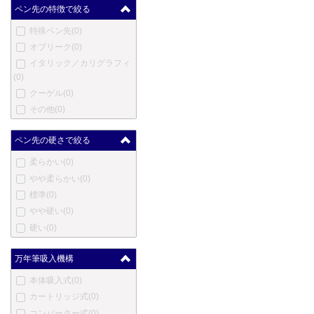
マスター
(0)
ペン先の特徴で絞る
メントモア
(0)
特殊ペン先
(0)
メルリン
(0)
オブリーク
(0)
メタフィス
(0)
イタリック／カリグラフィ
マイケルズファットボーイ
(0)
(0)
クーゲル
(0)
三菱鉛筆
(0)
その他
(0)
三越
(0)
ムーア
(0)
ペン先の硬さで絞る
モリソン
(0)
柔らかい
(0)
ネットウーノ
(0)
やや柔らかい
(0)
ニューマン
(0)
標準
(0)
オート
(0)
やや硬い
(0)
オスミア
(0)
硬い
(0)
パラフェルナリア
(0)
ペンクラスター
(0)
万年筆吸入機構
ぺんてる
(0)
ピエール・カルダン
(0)
本体吸入式
(0)
プラトン
(0)
カートリッジ式
(0)
レシーフ
(0)
コンバーター式
(0)