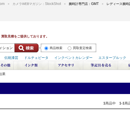
om
StockShot
GMT
カメラWEBマガジン：
腕時計専門店：
レディース腕時
商品検索
買取査定検索
結果
1
商品中
1-1
商