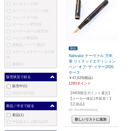
ボトルインク
(0)
カートリッジインク
(0)
コンバーター
(0)
ボールペン替芯
(0)
ローラーボール替芯
(0)
ペンシル替芯
(0)
紙製品／ノート類
(0)
新品
ステーショナリー／その他
Nahvalur ナーヴァル 万年
(0)
筆 リミテッドエディション
書籍
(0)
ペン･オブ･ザ･イヤー2026
ホース
販売状況で絞る
￥47,025
(税込)
1283ポイント
販売中
(1)
SOLD OUT
(0)
【WEB限定ポイント還元】
【メーカー保証1年延長！】
【正規品】
新品／中古で絞る
[ID: 2818560900832]
新品
(1)
欲しいリストに追加
中古品または委託品
(0)