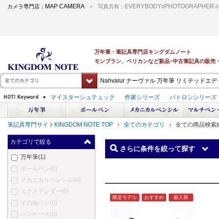
MAP CAMERA
EVERYBODYxPHOTOGRAPHER.c
カメラ専門店：
写真共有：
全てのカテゴリ
筆記具専門サイトKINGDOM NOTE TOP
全てのカテゴリ
全ての商品検索
カテゴリで絞る
さらに条件を絞って探す
万年筆
(1)
ボールペン
(0)
メカニカルペンシル
(0)
エクステンダー
(0)
限定モデル
おすすめ
新入荷
その他ペン
(0)
ペンケース
(0)