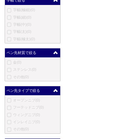
字幅で絞る
ハートマン
(0)
字幅(極細)
(0)
エルメス
(0)
字幅(細)
(0)
英雄
(0)
字幅(中)
(0)
ハーシー
(0)
字幅(太)
(0)
伊東屋
(0)
字幅(極太)
(0)
ジャン・ピエール・レピー
ヌ
(0)
ペン先材質で絞る
ヨルグ・イゼック
(0)
カンガルー
(0)
金
(0)
カヴェコ
(0)
ステンレス
(0)
コウコウボウ
(0)
その他
(0)
クローネ
(0)
ラレックス
(0)
ペン先タイプで絞る
ラピタ
(0)
オープンニブ
(0)
レベンジャー
(0)
フーテッドニブ
(0)
ロングプロダクツ
(0)
ウィングニブ
(0)
ルイ・ヴィトン
(0)
インレイニブ
(0)
ルクソール
(0)
その他
(0)
マービートッド
(0)