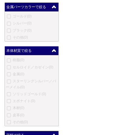
クレオ スクリベント
(0)
金属パーツカラーで絞る
コンクリン
(0)
ゴールド
(0)
ダックス
(0)
シルバー
(0)
デューク
(0)
ブラック
(0)
デューラー
(0)
その他
(0)
笑暮屋
(0)
エリーゼ
(0)
本体材質で絞る
エクスキャリバー
(0)
樹脂
(0)
フェンド
(0)
セルロイド／カゼイン
(0)
フェルム
(0)
金属
(0)
フィッシャー
(0)
スターリングシルバー／バ
ゲーハ
(0)
ーメイル
(0)
ジョルジオ・フェドン
(0)
ソリッドゴールド
(0)
ジュリアーノ・マッツォー
エボナイト
(0)
リ
(0)
木材
(0)
ジバンシー
(0)
皮革
(0)
グッチ
(0)
その他
(0)
ホールマーク
(0)
ハリー・ウィンストン
(0)