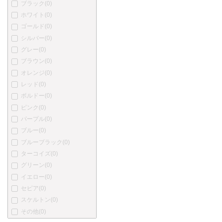
ブラック
(0)
プラチナ
(0)
ホワイト
(0)
カトウセイサクショ
(0)
ゴールド
(0)
丸善
(0)
シルバー
(0)
中屋万年筆
(0)
グレー
(0)
酒井栄助
(0)
ブラウン
(0)
川窪万年筆
(0)
オレンジ
(0)
アクメ
(0)
レッド
(0)
あかしや
(0)
ボルドー
(0)
アキュラ
(0)
ピンク
(0)
オートポイント
(0)
パープル
(0)
バヤード
(0)
ブルー
(0)
ベクスレー
(0)
ブルーブラック
(0)
ブレイリオ
(0)
ターコイズ
(0)
バーバーリー
(0)
グリーン
(0)
ブルガリ
(0)
イエロー
(0)
カンポマルツィオ
(0)
セピア
(0)
カーター
(0)
スケルトン
(0)
ショーメ
(0)
その他
(0)
クリスチャン・ディオール
(0)