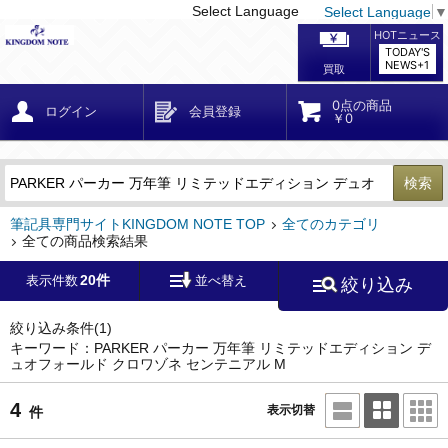
Select Language
Select Language
▼
戻る
こだわり条件
条件クリア
かんたん検索
こだわり検索
メーカー・国
区分・金額
カテゴリ
在庫等
デザイン・サイズ
特徴・その他
検索
キーワード
筆記具専門サイトKINGDOM NOTE TOP
全てのカテゴリ
全ての商品検索結果
20件
表示件数
並べ替え
絞り込み
メーカー
モンブラン
(0)
ペリカン
(0)
絞り込み条件
(1)
キーワード：PARKER パーカー 万年筆 リミテッドエディション デ
ュオフォールド クロワゾネ センテニアル M
ファーバーカステル
(0)
ラミー
(0)
4
表示切替
件
アウロラ
(0)
デルタ
(0)