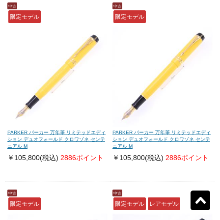
中古
中古
限定モデル
限定モデル
モンテグラッパ
(0)
ビスコンティ
(0)
パーカー
(4)
ヤード・オ・レッド
(0)
ウォーターマン
(0)
エス・テー・デュポン
(0)
シェーファー
(0)
クロス
(0)
PARKER パーカー 万年筆 リミテッドエディ
PARKER パーカー 万年筆 リミテッドエディ
ション デュオフォールド クロワゾネ センテ
ション デュオフォールド クロワゾネ センテ
ニアル M
ニアル M
カランダッシュ
(0)
パイロット
(0)
￥105,800
(税込)
2886ポイント
￥105,800
(税込)
2886ポイント
セーラー
(0)
プラチナ
(0)
中古
中古
限定モデル
限定モデル
レアモデル
リセット
4
検索結果を見る
件ヒット
ダイアミン
(0)
ローラー&クライナー
(0)