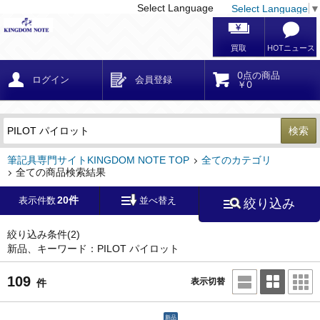
Select Language
Select Language
▼
戻る
こだわり条件
条件クリア
かんたん検索
こだわり検索
メーカー・国
区分・金額
カテゴリ
在庫等
デザイン・サイズ
特徴・その他
検索
キーワード
筆記具専門サイトKINGDOM NOTE TOP
全てのカテゴリ
全ての商品検索結果
20件
表示件数
並べ替え
絞り込み
メーカー
モンブラン
(0)
ペリカン
(0)
絞り込み条件
(2)
新品、キーワード：PILOT パイロット
ファーバーカステル
(0)
ラミー
(0)
109
表示切替
件
アウロラ
(0)
デルタ
(0)
新品