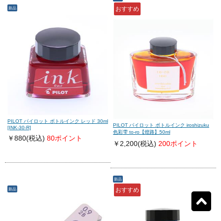
新品
おすすめ
モンテグラッパ
(0)
ビスコンティ
(0)
パーカー
(0)
ヤード・オ・レッド
(0)
ウォーターマン
(0)
エス・テー・デュポン
(0)
シェーファー
(0)
クロス
(0)
PILOT パイロット ボトルインク レッド 30ml
PILOT パイロット ボトルインク iroshizuku
[INK-30-R]
色彩雫 to-ro【燈路】50ml
￥880
(税込)
80ポイント
￥2,200
(税込)
200ポイント
カランダッシュ
(0)
パイロット
(100)
セーラー
(0)
プラチナ
(0)
新品
新品
おすすめ
リセット
109
検索結果を見る
件ヒット
ダイアミン
(0)
ローラー&クライナー
(0)