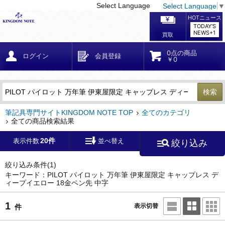
Select Language
Select Language
▼
戻る
こだわり条件
条件クリア
かんたん検索
こだわり検索
メーカー・国
区分・金額
カテゴリ
在庫等
デザイン・サイズ
特徴・その他
検索
キーワード
筆記具専門サイトKINGDOM NOTE TOP
全てのカテゴリ
全ての商品検索結果
20件
表示件数
並べ替え
絞り込み
メーカー
モンブラン
(0)
ペリカン
(0)
絞り込み条件
(1)
キーワード：PILOT パイロット 万年筆 伊東屋限定 キャップレス デ
ィープイエロー 18金ペン先 中字
ファーバーカステル
(0)
ラミー
(0)
1
表示切替
件
アウロラ
(0)
デルタ
(0)