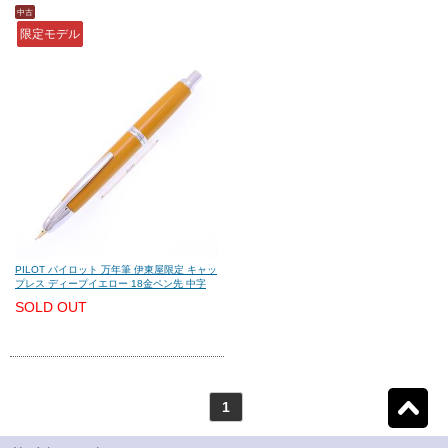
中古
限定モデル
モンテグラッパ
(0)
ビスコンティ
(0)
パーカー
(0)
ヤード・オ・レッド
(0)
ウォーターマン
(0)
エス・テー・デュポン
(0)
シェーファー
(0)
クロス
(0)
PILOT パイロット 万年筆 伊東屋限定 キャッ
プレス ディープイエロー 18金ペン先 中字
カランダッシュ
(0)
パイロット
(1)
SOLD OUT
セーラー
(0)
プラチナ
(0)
1
リセット
1
検索結果を見る
件ヒット
ダイアミン
(0)
ローラー&クライナー
(0)