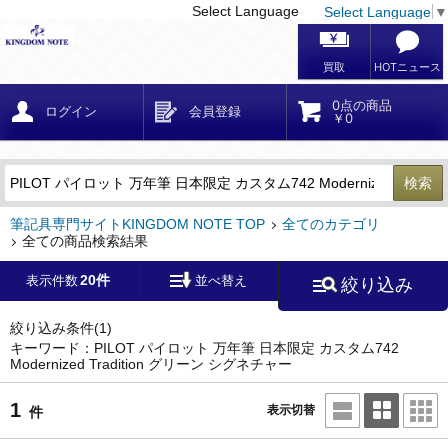
Select Language
Select Language
▼
戻る
こだわり条件
条件クリア
かんたん検索
こだわり検索
メーカー・国
区分・金額
カテゴリ
在庫等
デザイン・サイズ
特徴・その他
検索
キーワード
筆記具専門サイトKINGDOM NOTE TOP
全てのカテゴリ
全ての商品検索結果
20件
表示件数
並べ替え
絞り込み
メーカー
モンブラン
(0)
ペリカン
(0)
絞り込み条件
(1)
キーワード：PILOT パイロット 万年筆 日本限定 カスタム742
Modernized Tradition グリーン シグネチャー
ファーバーカステル
(0)
ラミー
(0)
1
表示切替
件
アウロラ
(0)
デルタ
(0)