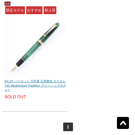
中古
限定モデル
おすすめ
新入荷
モンテグラッパ
(0)
ビスコンティ
(0)
パーカー
(0)
ヤード・オ・レッド
(0)
ウォーターマン
(0)
エス・テー・デュポン
(0)
シェーファー
(0)
クロス
(0)
PILOT パイロット 万年筆 日本限定 カスタム
742 Modernized Tradition グリーン シグネチ
ャー
カランダッシュ
(0)
パイロット
(1)
SOLD OUT
セーラー
(0)
プラチナ
(0)
リセット
1
検索結果を見る
件ヒット
1
ダイアミン
(0)
ローラー&クライナー
(0)