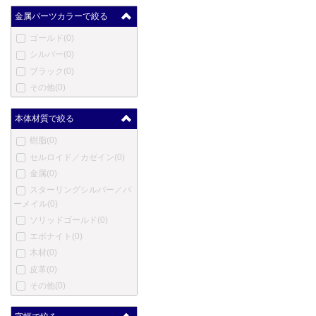
クレオ スクリベント
(0)
金属パーツカラーで絞る
コンクリン
(0)
ゴールド
(0)
ダックス
(0)
シルバー
(0)
デューク
(0)
ブラック
(0)
デューラー
(0)
その他
(0)
笑暮屋
(0)
エリーゼ
(0)
本体材質で絞る
エクスキャリバー
(0)
樹脂
(0)
フェンド
(0)
セルロイド／カゼイン
(0)
フェルム
(0)
金属
(0)
フィッシャー
(0)
スターリングシルバー／バ
ゲーハ
(0)
ーメイル
(0)
ジョルジオ・フェドン
(0)
ソリッドゴールド
(0)
ジュリアーノ・マッツォー
エボナイト
(0)
リ
(0)
木材
(0)
ジバンシー
(0)
皮革
(0)
グッチ
(0)
その他
(0)
ホールマーク
(0)
ハリー・ウィンストン
(0)