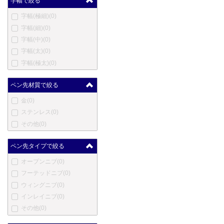
字幅で絞る
ハートマン
(0)
字幅(極細)
(0)
エルメス
(0)
字幅(細)
(0)
英雄
(0)
字幅(中)
(0)
ハーシー
(0)
字幅(太)
(0)
伊東屋
(0)
字幅(極太)
(0)
ジャン・ピエール・レピー
ヌ
(0)
ペン先材質で絞る
ヨルグ・イゼック
(0)
カンガルー
(0)
金
(0)
カヴェコ
(0)
ステンレス
(0)
コウコウボウ
(0)
その他
(0)
クローネ
(0)
ラレックス
(0)
ペン先タイプで絞る
ラピタ
(0)
オープンニブ
(0)
レベンジャー
(0)
フーテッドニブ
(0)
ロングプロダクツ
(0)
ウィングニブ
(0)
ルイ・ヴィトン
(0)
インレイニブ
(0)
ルクソール
(0)
その他
(0)
マービートッド
(0)