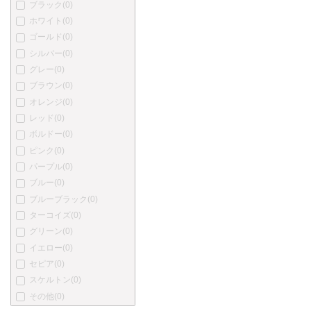
ブラック
(0)
プラチナ
(1)
ホワイト
(0)
カトウセイサクショ
(0)
ゴールド
(0)
丸善
(0)
シルバー
(0)
中屋万年筆
(0)
グレー
(0)
酒井栄助
(0)
ブラウン
(0)
川窪万年筆
(0)
オレンジ
(0)
アクメ
(0)
レッド
(0)
あかしや
(0)
ボルドー
(0)
アキュラ
(0)
ピンク
(0)
オートポイント
(0)
パープル
(0)
バヤード
(0)
ブルー
(0)
ベクスレー
(0)
ブルーブラック
(0)
ブレイリオ
(0)
ターコイズ
(0)
バーバーリー
(0)
グリーン
(0)
ブルガリ
(0)
イエロー
(0)
カンポマルツィオ
(0)
セピア
(0)
カーター
(0)
スケルトン
(0)
ショーメ
(0)
その他
(0)
クリスチャン・ディオール
(0)