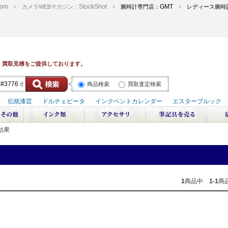
om
StockShot
GMT
カメラWEBマガジン：
腕時計専門店：
レディース腕時
商品検索
買取査定検索
結果
1
商品中
1-1
商