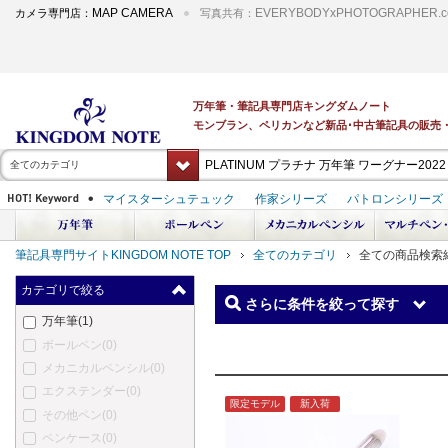
MAP CAMERA
EVERYBODYxPHOTOGRAPHER.c
カメラ専門店：
写真共有：
全てのカテゴリ
筆記具専門サイトKINGDOM NOTE TOP
全てのカテゴリ
全ての商品検索
カテゴリで絞る
さらに条件を絞って探す
万年筆
(1)
ボールペン
(0)
メカニカルペンシル
(0)
エクステンダー
(0)
限定モデル
新入荷
その他ペン
(0)
ペンケース
(0)