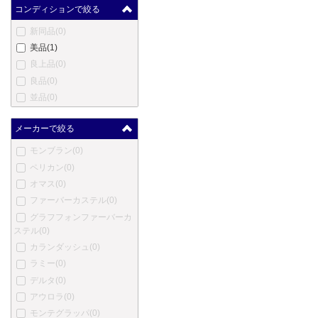
コンディションで絞る
新同品
(0)
美品
(1)
良上品
(0)
良品
(0)
並品
(0)
メーカーで絞る
モンブラン
(0)
ペリカン
(0)
オマス
(0)
ファーバーカステル
(0)
グラフフォンファーバーカ
ステル
(0)
カランダッシュ
(0)
ラミー
(0)
デルタ
(0)
アウロラ
(0)
モンテグラッパ
(0)