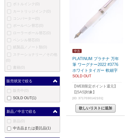
ボトルインク
(0)
カートリッジインク
(0)
コンバーター
(0)
ボールペン替芯
(0)
ローラーボール替芯
(0)
ペンシル替芯
(0)
紙製品／ノート類
(0)
中古
ステーショナリー／その他
PLATINUM プラチナ 万年
(0)
筆 ワーグナー2022 #3776
書籍
(0)
ホワイトタイガー 軟細字
SOLD OUT
販売状況で絞る
【WEB限定ポイント還元】
販売中
(0)
【[SAS]対象】
SOLD OUT
(1)
[ID: 3717030142101]
欲しいリストに追加
新品／中古で絞る
新品
(0)
中古品または委託品
(1)