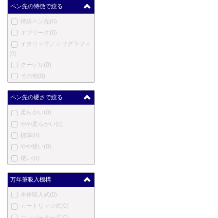
マスター
(0)
ペン先の特徴で絞る
メントモア
(0)
特殊ペン先
(0)
メルリン
(0)
オブリーク
(0)
メタフィス
(0)
イタリック／カリグラフィ
マイケルズファットボーイ
(0)
(0)
クーゲル
(0)
三菱鉛筆
(0)
その他
(0)
三越
(0)
ムーア
(0)
ペン先の硬さで絞る
モリソン
(0)
柔らかい
(0)
ネットウーノ
(0)
やや柔らかい
(0)
ニューマン
(0)
標準
(0)
オート
(0)
やや硬い
(0)
オスミア
(0)
硬い
(0)
パラフェルナリア
(0)
ペンクラスター
(0)
万年筆吸入機構
ぺんてる
(0)
ピエール・カルダン
(0)
本体吸入式
(0)
プラトン
(0)
カートリッジ式
(0)
レシーフ
(0)
コンバーター式
(0)