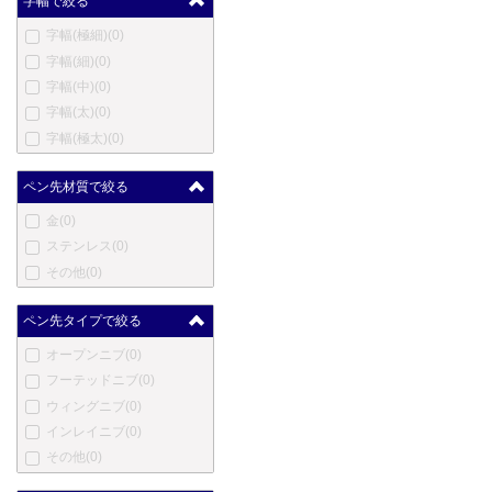
字幅で絞る
ハートマン
(0)
字幅(極細)
(0)
エルメス
(0)
字幅(細)
(0)
英雄
(0)
字幅(中)
(0)
ハーシー
(0)
字幅(太)
(0)
伊東屋
(0)
字幅(極太)
(0)
ジャン・ピエール・レピー
ヌ
(0)
ペン先材質で絞る
ヨルグ・イゼック
(0)
カンガルー
(0)
金
(0)
カヴェコ
(0)
ステンレス
(0)
コウコウボウ
(0)
その他
(0)
クローネ
(0)
ラレックス
(0)
ペン先タイプで絞る
ラピタ
(0)
オープンニブ
(0)
レベンジャー
(0)
フーテッドニブ
(0)
ロングプロダクツ
(0)
ウィングニブ
(0)
ルイ・ヴィトン
(0)
インレイニブ
(0)
ルクソール
(0)
その他
(0)
マービートッド
(0)