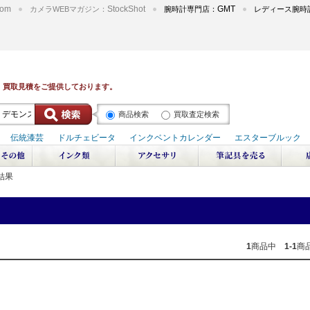
om
StockShot
GMT
カメラWEBマガジン：
腕時計専門店：
レディース腕時
商品検索
買取査定検索
結果
1
商品中
1-1
商