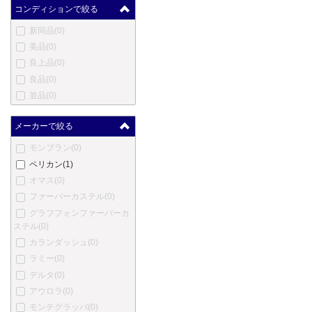
コンディションで絞る
新同品
(0)
美品
(0)
良上品
(0)
良品
(0)
並品
(0)
メーカーで絞る
モンブラン
(0)
ペリカン
(1)
オマス
(0)
ファーバーカステル
(0)
グラフフォンファーバーカ
ステル
(0)
カランダッシュ
(0)
ラミー
(0)
デルタ
(0)
アウロラ
(0)
モンテグラッパ
(0)