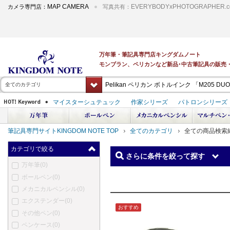
MAP CAMERA
EVERYBODYxPHOTOGRAPHER.c
カメラ専門店：
写真共有：
全てのカテゴリ
筆記具専門サイトKINGDOM NOTE TOP
全てのカテゴリ
全ての商品検索
カテゴリで絞る
さらに条件を絞って探す
万年筆
(0)
ボールペン
(0)
メカニカルペンシル
(0)
エクステンダー
(0)
おすすめ
その他ペン
(0)
ペンケース
(0)