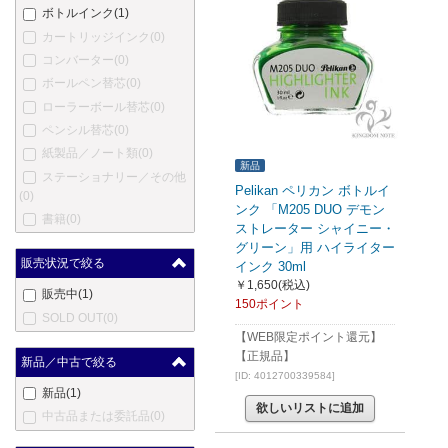
ボトルインク
(1)
カートリッジインク
(0)
コンバーター
(0)
ボールペン替芯
(0)
ローラーボール替芯
(0)
ペンシル替芯
(0)
紙製品／ノート類
(0)
新品
ステーショナリー／その他
Pelikan ペリカン ボトルイ
(0)
ンク 「M205 DUO デモン
書籍
(0)
ストレーター シャイニー・
グリーン」用 ハイライター
販売状況で絞る
インク 30ml
￥1,650
(税込)
販売中
(1)
150ポイント
SOLD OUT
(0)
【WEB限定ポイント還元】
【正規品】
新品／中古で絞る
[ID: 4012700339584]
新品
(1)
欲しいリストに追加
中古品または委託品
(0)