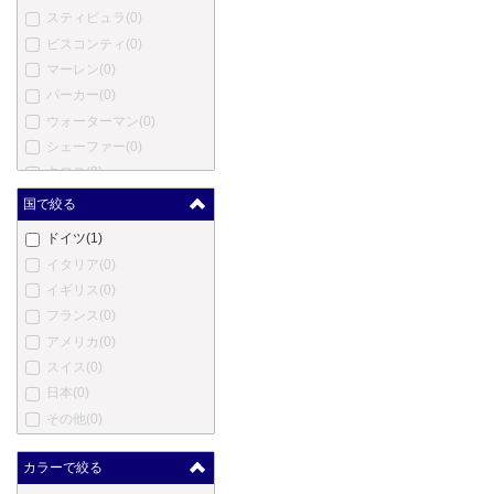
スティピュラ
(0)
ビスコンティ
(0)
マーレン
(0)
パーカー
(0)
ウォーターマン
(0)
シェーファー
(0)
クロス
(0)
モンテベルデ
(0)
国で絞る
ヤード・オ・レッド
(0)
ドイツ
(1)
エス・テー・デュポン
(0)
イタリア
(0)
カルティエ
(0)
イギリス
(0)
ロットリング
(0)
フランス
(0)
オノト
(0)
アメリカ
(0)
コンウェイ・スチュワート
スイス
(0)
(0)
日本
(0)
ダンヒル
(0)
その他
(0)
エバーシャープ
(0)
セーラー
(0)
カラーで絞る
パイロット
(0)