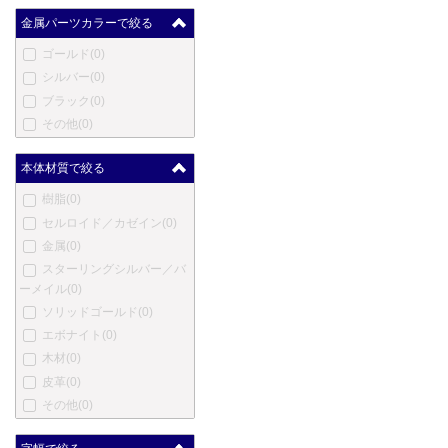
クレオ スクリベント
(0)
金属パーツカラーで絞る
コンクリン
(0)
ゴールド
(0)
ダックス
(0)
シルバー
(0)
デューク
(0)
ブラック
(0)
デューラー
(0)
その他
(0)
笑暮屋
(0)
エリーゼ
(0)
本体材質で絞る
エクスキャリバー
(0)
樹脂
(0)
フェンド
(0)
セルロイド／カゼイン
(0)
フェルム
(0)
金属
(0)
フィッシャー
(0)
スターリングシルバー／バ
ゲーハ
(0)
ーメイル
(0)
ジョルジオ・フェドン
(0)
ソリッドゴールド
(0)
ジュリアーノ・マッツォー
エボナイト
(0)
リ
(0)
木材
(0)
ジバンシー
(0)
皮革
(0)
グッチ
(0)
その他
(0)
ホールマーク
(0)
ハリー・ウィンストン
(0)