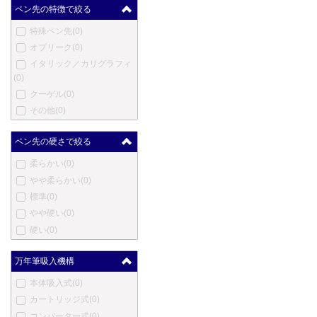
マスター
(0)
ペン先の特徴で絞る
メントモア
(0)
特殊ペン先
(0)
メルリン
(0)
オブリーク
(0)
メタフィス
(0)
イタリック／カリグラフィ
マイケルズファットボーイ
(0)
(0)
クーゲル
(0)
三菱鉛筆
(0)
その他
(0)
三越
(0)
ムーア
(0)
ペン先の硬さで絞る
モリソン
(0)
柔らかい
(0)
ネットウーノ
(0)
やや柔らかい
(0)
ニューマン
(0)
標準
(0)
オート
(0)
やや硬い
(0)
オスミア
(0)
硬い
(0)
パラフェルナリア
(0)
ペンクラスター
(0)
万年筆吸入機構
ぺんてる
(0)
ピエール・カルダン
(0)
本体吸入式
(0)
プラトン
(0)
カートリッジ式
(0)
レシーフ
(0)
コンバーター式
(0)