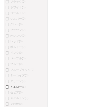
ブラック
(0)
プラチナ
(0)
ホワイト
(0)
カトウセイサクショ
(0)
ゴールド
(0)
丸善
(0)
シルバー
(0)
中屋万年筆
(0)
グレー
(0)
酒井栄助
(0)
ブラウン
(0)
川窪万年筆
(0)
オレンジ
(0)
アクメ
(0)
レッド
(0)
あかしや
(0)
ボルドー
(0)
アキュラ
(0)
ピンク
(0)
オートポイント
(0)
パープル
(0)
バヤード
(0)
ブルー
(0)
ベクスレー
(0)
ブルーブラック
(0)
ブレイリオ
(0)
ターコイズ
(0)
バーバーリー
(0)
グリーン
(0)
ブルガリ
(0)
イエロー
(1)
カンポマルツィオ
(0)
セピア
(0)
カーター
(0)
スケルトン
(0)
ショーメ
(0)
その他
(0)
クリスチャン・ディオール
(0)