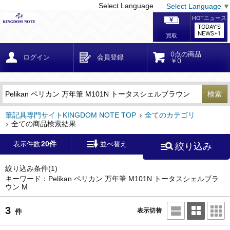
Select Language
Select Language
▼
戻る
こだわり条件
条件クリア
かんたん検索
こだわり検索
メーカー・国
区分・金額
カテゴリ
在庫等
デザイン・サイズ
特徴・その他
検索
キーワード
筆記具専門サイトKINGDOM NOTE TOP
全てのカテゴリ
全ての商品検索結果
20件
表示件数
並べ替え
絞り込み
メーカー
モンブラン
(0)
ペリカン
(3)
絞り込み条件
(1)
キーワード：Pelikan ペリカン 万年筆 M101N トータスシェルブラ
ウン M
ファーバーカステル
(0)
ラミー
(0)
3
表示切替
件
アウロラ
(0)
デルタ
(0)