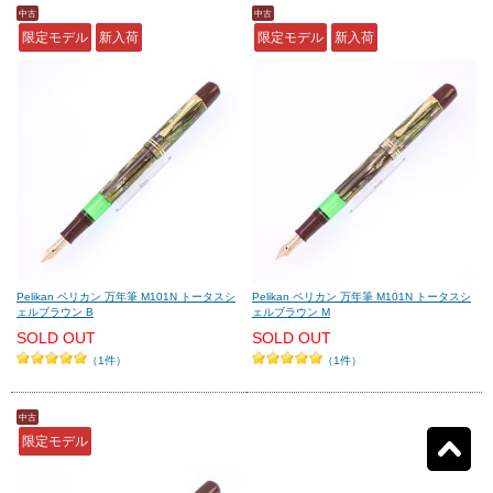
中古
中古
限定モデル
新入荷
限定モデル
新入荷
モンテグラッパ
(0)
ビスコンティ
(0)
パーカー
(0)
ヤード・オ・レッド
(0)
ウォーターマン
(0)
エス・テー・デュポン
(0)
シェーファー
(0)
クロス
(0)
Pelikan ペリカン 万年筆 M101N トータスシ
Pelikan ペリカン 万年筆 M101N トータスシ
ェルブラウン B
ェルブラウン M
カランダッシュ
(0)
パイロット
(0)
SOLD OUT
SOLD OUT
（1件）
（1件）
セーラー
(0)
プラチナ
(0)
中古
限定モデル
リセット
3
検索結果を見る
件ヒット
ダイアミン
(0)
ローラー&クライナー
(0)