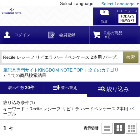
Select Language
Select Language
▼
戻る
こだわり条件
条件クリア
かんたん検索
こだわり検索
メーカー・国
区分・金額
カテゴリ
在庫等
デザイン・サイズ
特徴・その他
検索
キーワード
筆記具専門サイトKINGDOM NOTE TOP
全てのカテゴリ
全ての商品検索結果
20件
表示件数
並べ替え
絞り込み
メーカー
モンブラン
(0)
ペリカン
(0)
絞り込み条件
(1)
キーワード：Recife レシーフ リビエラ ハードペンケース 2本用 パ
ープル
ファーバーカステル
(0)
ラミー
(0)
1
表示切替
件
アウロラ
(0)
デルタ
(0)