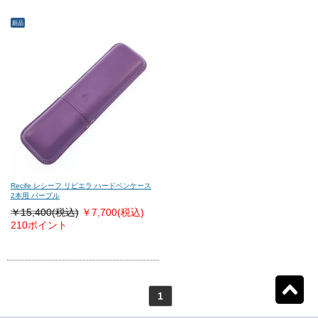
新品
モンテグラッパ
(0)
ビスコンティ
(0)
パーカー
(0)
ヤード・オ・レッド
(0)
ウォーターマン
(0)
エス・テー・デュポン
(0)
シェーファー
(0)
クロス
(0)
Recife レシーフ リビエラ ハードペンケース
2本用 パープル
￥15,400(税込)
￥7,700
(税込)
カランダッシュ
(0)
パイロット
(0)
210ポイント
セーラー
(0)
プラチナ
(0)
1
リセット
1
検索結果を見る
件ヒット
ダイアミン
(0)
ローラー&クライナー
(0)