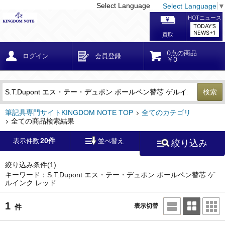
Select Language
Select Language
▼
戻る
こだわり条件
条件クリア
かんたん検索
こだわり検索
メーカー・国
区分・金額
カテゴリ
在庫等
デザイン・サイズ
特徴・その他
検索
キーワード
筆記具専門サイトKINGDOM NOTE TOP
全てのカテゴリ
全ての商品検索結果
20件
表示件数
並べ替え
絞り込み
メーカー
モンブラン
(0)
ペリカン
(0)
絞り込み条件
(1)
キーワード：S.T.Dupont エス・テー・デュポン ボールペン替芯 ゲ
ルインク レッド
ファーバーカステル
(0)
ラミー
(0)
1
表示切替
件
アウロラ
(0)
デルタ
(0)