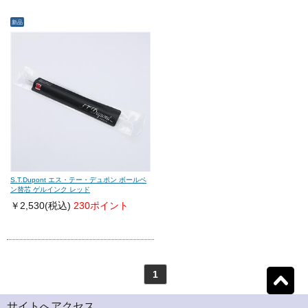
新品
モンテグラッパ
(0)
ビスコンティ
(0)
パーカー
(0)
ヤード・オ・レッド
(0)
ウォーターマン
(0)
エス・テー・デュポン
(1)
シェーファー
(0)
クロス
(0)
S.T.Dupont エス・テー・デュポン ボールペ
ン替芯 ゲルインク レッド
￥2,530
(税込)
230ポイント
カランダッシュ
(0)
パイロット
(0)
セーラー
(0)
プラチナ
(0)
1
リセット
1
検索結果を見る
件ヒット
ダイアミン
(0)
ローラー&クライナー
(0)
サイトへアクセス