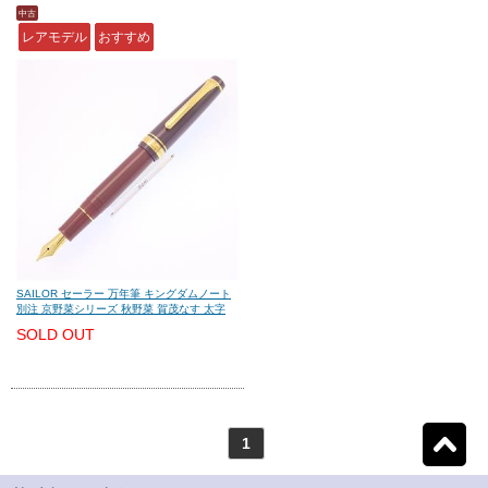
中古
レアモデル
おすすめ
モンテグラッパ
(0)
ビスコンティ
(0)
パーカー
(0)
ヤード・オ・レッド
(0)
ウォーターマン
(0)
エス・テー・デュポン
(0)
シェーファー
(0)
クロス
(0)
SAILOR セーラー 万年筆 キングダムノート
別注 京野菜シリーズ 秋野菜 賀茂なす 太字
カランダッシュ
(0)
パイロット
(0)
SOLD OUT
セーラー
(1)
プラチナ
(0)
1
リセット
1
検索結果を見る
件ヒット
ダイアミン
(0)
ローラー&クライナー
(0)