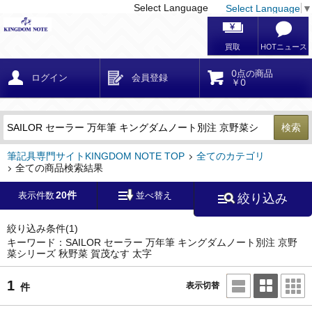
Select Language
Select Language
▼
戻る
こだわり条件
条件クリア
かんたん検索
こだわり検索
メーカー・国
区分・金額
カテゴリ
在庫等
デザイン・サイズ
特徴・その他
検索
キーワード
筆記具専門サイトKINGDOM NOTE TOP
全てのカテゴリ
全ての商品検索結果
20件
表示件数
並べ替え
絞り込み
メーカー
モンブラン
(0)
ペリカン
(0)
絞り込み条件
(1)
キーワード：SAILOR セーラー 万年筆 キングダムノート別注 京野
菜シリーズ 秋野菜 賀茂なす 太字
ファーバーカステル
(0)
ラミー
(0)
1
表示切替
件
アウロラ
(0)
デルタ
(0)