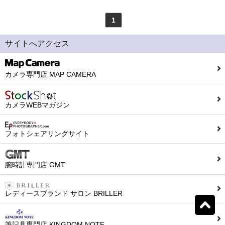
1
モンテグラッパ
(0)
ビスコンティ
(0)
サイトへアクセス
パーカー
(0)
ヤード・オ・レッド
(0)
カメラ専門店 MAP CAMERA
ウォーターマン
(0)
エス・テー・デュポン
(0)
カメラWEBマガジン
シェーファー
(0)
クロス
(0)
フォトシェアリングサイト
カランダッシュ
(0)
パイロット
(0)
腕時計専門店 GMT
セーラー
(0)
プラチナ
(0)
レディースブランド サロン BRILLER
リセット
0
検索結果を見る
件ヒット
ダイアミン
(0)
ローラー&クライナー
(0)
筆記具専門店 KINGDOM NOTE