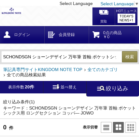
Select Language
Select Language
▼
戻る
こだわり条件
条件クリア
かんたん検索
こだわり検索
メーカー・国
区分・金額
カテゴリ
在庫等
デザイン・サイズ
特徴・その他
検索
キーワード
筆記具専門サイトKINGDOM NOTE TOP
全てのカテゴリ
全ての商品検索結果
20件
表示件数
並べ替え
絞り込み
メーカー
モンブラン
(0)
ペリカン
(0)
絞り込み条件
(1)
キーワード：SCHONDSGN ショーンデザイン 万年筆 首軸 ポケット
シックス用 ロングセクション コッパ― JOWO
ファーバーカステル
(0)
ラミー
(0)
0
表示切替
件
アウロラ
(0)
デルタ
(0)