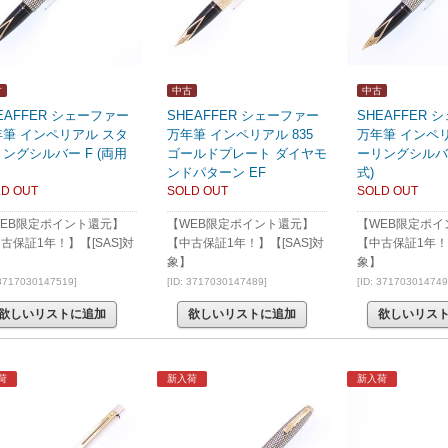
古
中古
中古
EAFFER シェーファー
SHEAFFER シェーファー
SHEAFFER
年筆 インペリアル スタ
万年筆 インペリアル 835
万年筆 インペ
ングシルバー F (両用
ゴールドプレート ダイヤモ
ーリングシルバー
ンドパターン EF
式)
D OUT
SOLD OUT
SOLD OUT
EB限定ポイント還元】
【WEB限定ポイント還元】
【WEB限定ポイ
古保証1年！】【[SAS]対
【中古保証1年！】【[SAS]対
【中古保証1年！】
】
象】
象】
 3717030147519]
[ID: 3717030147489]
[ID: 371703014749
欲しいリストに追加
欲しいリストに追加
欲しいリス
荷
新入荷
新入荷