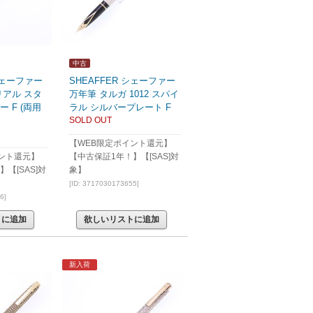
中古
 シェーファー
SHEAFFER シェーファー
リアル スタ
万年筆 タルガ 1012 スパイ
 F (両用
ラル シルバープレート F
SOLD OUT
【WEB限定ポイント還元】
ント還元】
【中古保証1年！】【[SAS]対
【[SAS]対
象】
[ID: 3717030173655]
6]
トに追加
欲しいリストに追加
新入荷