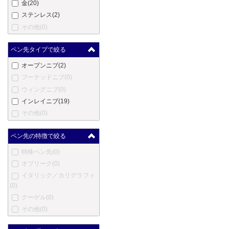
金
(20)
カヴェコ
(0)
ステンレス
(2)
コウコウボウ
(0)
その他
(0)
クローネ
(0)
ラレックス
(0)
ペン先タイプで絞る
ラピタ
(0)
オープンニブ
(2)
レベンジャー
(0)
フーテッドニブ
(0)
ロングプロダクツ
(0)
ウィングニブ
(0)
ルイ・ヴィトン
(0)
インレイニブ
(19)
ルクソール
(0)
その他
(0)
マービートッド
(0)
マスター
(0)
ペン先の特徴で絞る
メントモア
(0)
特殊ペン先
(0)
メルリン
(0)
オブリーク
(0)
メタフィス
(0)
イタリック／カリグラフィ
マイケルズファットボーイ
(0)
(0)
クーゲル
(0)
三菱鉛筆
(0)
その他
(0)
三越
(0)
ムーア
(0)