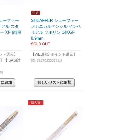
中古
 シェーファー
SHEAFFER シェーファー
リアル スタ
メカニカルペンシル インペ
 XF (両用
リアル ソボリン 14KGF
0.9mm
SOLD OUT
ント還元】
【WEB限定ポイント還元】
【[SAS]対
[ID: 3717022597711]
0]
トに追加
欲しいリストに追加
新入荷