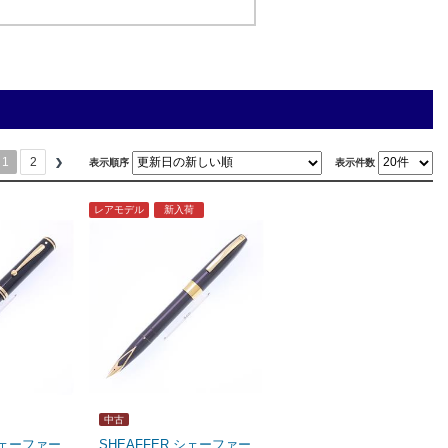
1
2
表示順序
表示件数
レアモデル
新入荷
中古
 シェーファー
SHEAFFER シェーファー