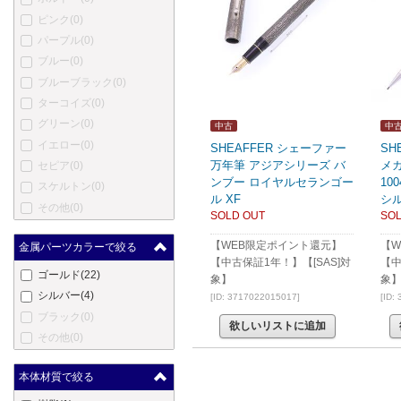
ピンク
(0)
オートポイント
(0)
パープル
(0)
バヤード
(0)
ブルー
(0)
ベクスレー
(0)
ブルーブラック
(0)
ブレイリオ
(0)
ターコイズ
(0)
バーバーリー
(0)
グリーン
(0)
ブルガリ
(0)
中古
中
イエロー
(0)
カンポマルツィオ
(0)
SHEAFFER シェーファー
SH
万年筆 アジアシリーズ バ
メ
セピア
(0)
カーター
(0)
ンブー ロイヤルセランゴー
10
スケルトン
(0)
ショーメ
(0)
ル XF
シル
その他
(0)
クリスチャン・ディオール
SOLD OUT
SOL
(0)
【WEB限定ポイント還元】
【W
クレオ スクリベント
(0)
金属パーツカラーで絞る
【中古保証1年！】【[SAS]対
【中
コンクリン
(0)
ゴールド
(22)
象】
象
ダックス
(0)
シルバー
(4)
[ID: 3717022015017]
[ID:
デューク
(0)
ブラック
(0)
欲しいリストに追加
デューラー
(0)
その他
(0)
笑暮屋
(0)
エリーゼ
(0)
本体材質で絞る
エクスキャリバー
(0)