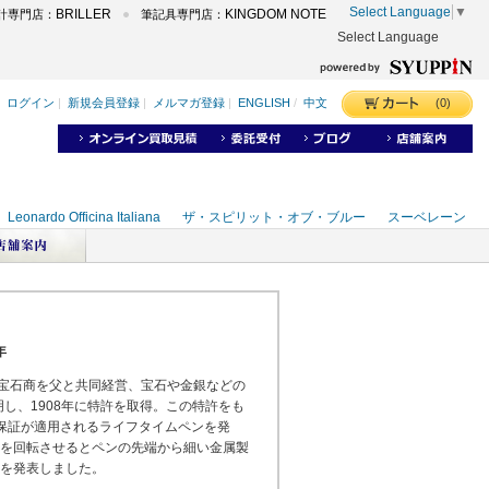
Select Language
▼
BRILLER
KINGDOM NOTE
計専門店：
筆記具専門店：
Select Language
年
る宝石商を父と共同経営、宝石や金銀などの
明し、1908年に特許を取得。この特許をも
久保証が適用されるライフタイムペンを発
端を回転させるとペンの先端から細い金属製
ムを発表しました。