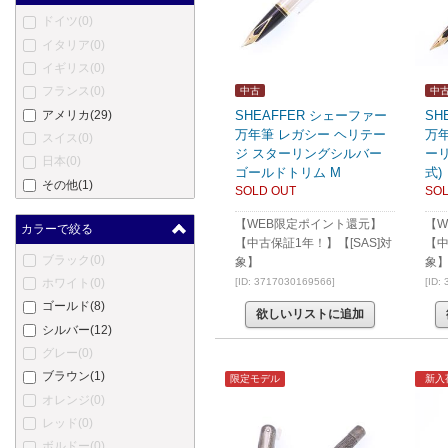
ヤード・オ・レッド
(0)
ドイツ
(0)
エス・テー・デュポン
(0)
イタリア
(0)
カルティエ
(0)
イギリス
(0)
ロットリング
(0)
フランス
(0)
中古
中
オノト
(0)
アメリカ
(29)
SHEAFFER シェーファー
SH
コンウェイ・スチュワート
万年筆 レガシー ヘリテー
万
スイス
(0)
(0)
ジ スターリングシルバー
ーリ
日本
(0)
ダンヒル
(0)
ゴールドトリム M
式)
その他
(1)
エバーシャープ
(0)
SOLD OUT
SOL
セーラー
(0)
【WEB限定ポイント還元】
【W
カラーで絞る
パイロット
(0)
【中古保証1年！】【[SAS]対
【中
ブラック
(0)
プラチナ
(0)
象】
象
ホワイト
(0)
[ID: 3717030169566]
[ID:
カトウセイサクショ
(0)
ゴールド
(8)
丸善
(0)
欲しいリストに追加
シルバー
(12)
中屋万年筆
(0)
グレー
(0)
酒井栄助
(0)
ブラウン
(1)
川窪万年筆
(0)
限定モデル
新入
オレンジ
(0)
アクメ
(0)
レッド
(0)
あかしや
(0)
ボルドー
(0)
アキュラ
(0)