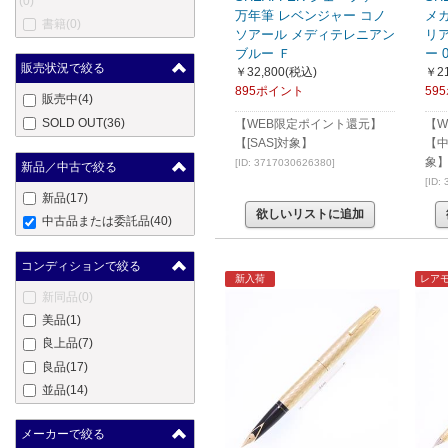
(0)
万年筆 レベンジャー コノ
メ
書籍
(0)
ソアール メディテレニアン
リ
ブルー Ｆ
ー 
販売状況で絞る
￥32,800
(税込)
￥21
895ポイント
59
販売中
(4)
SOLD OUT
(36)
【WEB限定ポイント還元】
【W
【[SAS]対象】
【中
象
[ID: 3717030626380]
新品／中古で絞る
[ID:
新品
(17)
欲しいリストに追加
中古品または委託品
(40)
コンディションで絞る
新入荷
レア
新同品
(0)
美品
(1)
良上品
(7)
良品
(17)
並品
(14)
メーカーで絞る