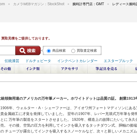
om
StockShot
GMT
カメラWEBマガジン：
腕時計専門店：
レディース腕時
商品検索
買取査定検索
大統領御用達のアメリカの万年筆メーカー。ホワイトドットは品質の証。 創業1913
1906年、ウォルター・A・シェーファーは、アイオワ州フォートマディソンにあ
貴金属細工に才覚を発揮していました。 翌年の1907年、レバー充填式万年筆を発
とに 万年筆の製造をスタートさせました。 1920年、構造上の故障にたいして永
売。 その後、空気の圧力を利用してインクを吸入するタッチダウン式、胴軸の後
の チューブが露出してインクを吸入するスノーケルなど、次々と新しいメカニズ