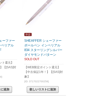
中古
 シェーファー
SHEAFFER シェーファー
ンペリアル
ボールペン インペリアル
F
834 スターリングシルバー
ダイヤモンドパターン
SOLD OUT
ント還元】
【[SAS]対
【WEB限定ポイント還元】
【中古保証1年！】【[SAS]対
象】
4]
[ID: 3717022700258]
トに追加
欲しいリストに追加