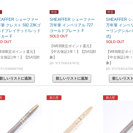
古
中古
中古
EAFFER シェーファー
SHEAFFER シェーファー
SHEAFFER
筆 クレスト 592 23Kゴ
万年筆 インペリアル 727
万年筆 インペ
ルドプレイテッド/レッド
ゴールドプレート F
ーリングシルバー
カー F
SOLD OUT
式)
D OUT
SOLD OUT
【WEB限定ポイント還元】
EB限定ポイント還元】
【中古保証1年！】【[SAS]対
【WEB限定ポイ
古保証1年！】【[SAS]対
象】
【中古保証1年！】
】
象】
[ID: 3717030147472]
 3717030606726]
[ID: 371703014754
欲しいリストに追加
欲しいリストに追加
欲しいリス
荷
新入荷
新入荷