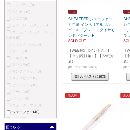
モンブラン
(0)
ペリカン
(0)
中古
中
オマス
(0)
SHEAFFER シェーファー
SH
万年筆 インペリアル 835
万年
ファーバーカステル
(0)
ゴールドプレート ダイヤモ
ー
グラフフォンファーバーカ
ンドパターン F
ラッ
ステル
(0)
SOLD OUT
SOL
カランダッシュ
(0)
【WEB限定ポイント還元】
【W
ラミー
(0)
【中古保証1年！】【[SAS]対
【中
デルタ
(0)
象】
象
アウロラ
(0)
[ID: 3717030606689]
[ID:
モンテグラッパ
(0)
欲しいリストに追加
スティピュラ
(0)
ビスコンティ
(0)
マーレン
(0)
新入荷
新入
パーカー
(0)
ウォーターマン
(0)
シェーファー
(40)
クロス
(0)
モンテベルデ
(0)
国で絞る