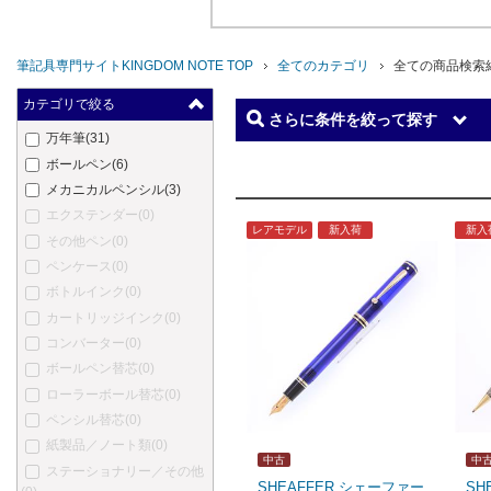
筆記具専門サイトKINGDOM NOTE TOP
全てのカテゴリ
全ての商品検索
カテゴリで絞る
さらに条件を絞って探す
万年筆
(31)
ボールペン
(6)
メカニカルペンシル
(3)
エクステンダー
(0)
レアモデル
新入荷
新入
その他ペン
(0)
ペンケース
(0)
ボトルインク
(0)
カートリッジインク
(0)
コンバーター
(0)
ボールペン替芯
(0)
ローラーボール替芯
(0)
ペンシル替芯
(0)
紙製品／ノート類
(0)
中古
中
ステーショナリー／その他
SHEAFFER シェーファー
SH