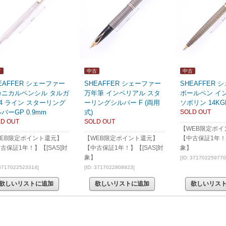
古
中古
中古
EAFFER シェーファー
SHEAFFER シェーファー
SHEAFFER
カニカルペンシル タルガ
万年筆 インペリアル スタ
ボールペン イ
04 ライン スターリング
ーリングシルバー F (両用
ソボリン 14KG
バーGP 0.9mm
式)
SOLD OUT
D OUT
SOLD OUT
【WEB限定ポイ
EB限定ポイント還元】
【WEB限定ポイント還元】
【中古保証1年！】
古保証1年！】【[SAS]対
【中古保証1年！】【[SAS]対
象】
】
象】
[ID: 371702259770
 3717022523314]
[ID: 3717022808923]
欲しいリストに追加
欲しいリストに追加
欲しいリス