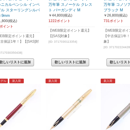
カニカルペンシル インペ
万年筆 スノーケル クレス
万年筆 コノソア
アル スターリングシルバ
ト バーガンディ M
ブラック M
0.9mm
￥44,800
(税込)
￥26,800
(税込)
,800
(税込)
1222ポイント
731ポイント
5ポイント
【WEB限定ポイント還元】
【WEB限定ポイ
EB限定ポイント還元】
【[SAS]対象】
【中古保証1年！】
古保証1年！】【[SAS]対
象】
[ID: 3717030113354]
】
[ID: 371702224428
 3717030350438]
欲しいリストに追加
欲しいリストに追加
欲しいリス
モデル
新入荷
新入荷
新入荷