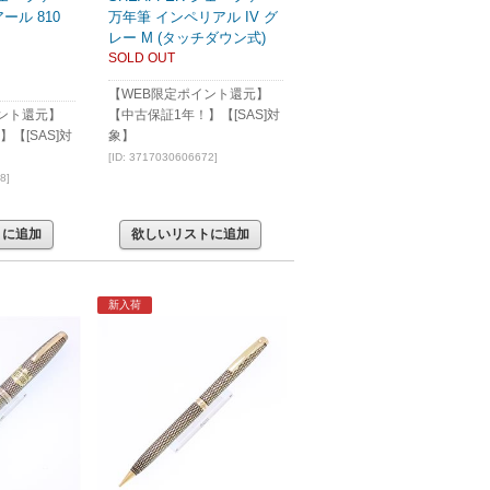
ール 810
万年筆 インペリアル IV グ
レー M (タッチダウン式)
SOLD OUT
【WEB限定ポイント還元】
ント還元】
【中古保証1年！】【[SAS]対
【[SAS]対
象】
[ID: 3717030606672]
8]
トに追加
欲しいリストに追加
新入荷