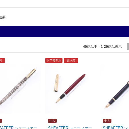
結果
40
商品中
1-20
商品表示
荷
レアモデル
新入荷
古
中古
中古
EAFFER シェーファー
SHEAFFER シェーファー
SHEAFFER