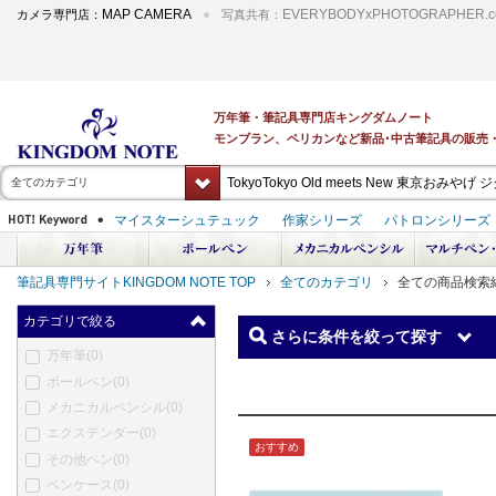
MAP CAMERA
EVERYBODYxPHOTOGRAPHER.c
カメラ専門店：
写真共有：
全てのカテゴリ
筆記具専門サイトKINGDOM NOTE TOP
全てのカテゴリ
全ての商品検索
カテゴリで絞る
さらに条件を絞って探す
万年筆
(0)
ボールペン
(0)
メカニカルペンシル
(0)
エクステンダー
(0)
おすすめ
その他ペン
(0)
ペンケース
(0)