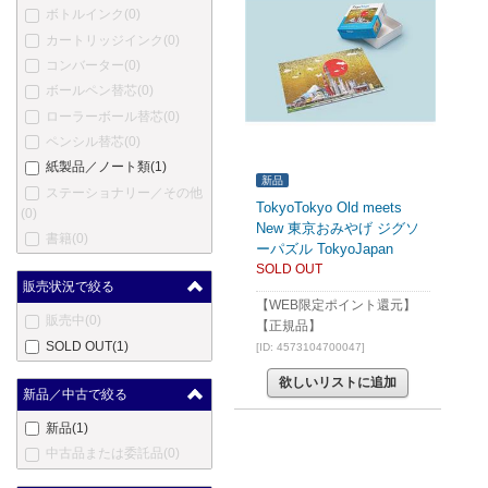
ボトルインク
(0)
カートリッジインク
(0)
コンバーター
(0)
ボールペン替芯
(0)
ローラーボール替芯
(0)
ペンシル替芯
(0)
紙製品／ノート類
(1)
新品
ステーショナリー／その他
TokyoTokyo Old meets
(0)
New 東京おみやげ ジグソ
書籍
(0)
ーパズル TokyoJapan
SOLD OUT
販売状況で絞る
【WEB限定ポイント還元】
販売中
(0)
【正規品】
SOLD OUT
(1)
[ID: 4573104700047]
欲しいリストに追加
新品／中古で絞る
新品
(1)
中古品または委託品
(0)