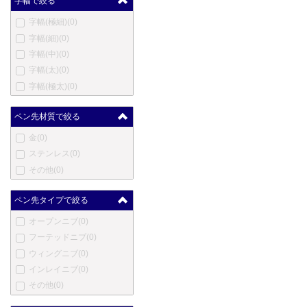
字幅で絞る
ハートマン
(0)
字幅(極細)
(0)
エルメス
(0)
字幅(細)
(0)
英雄
(0)
字幅(中)
(0)
ハーシー
(0)
字幅(太)
(0)
伊東屋
(0)
字幅(極太)
(0)
ジャン・ピエール・レピー
ヌ
(0)
ペン先材質で絞る
ヨルグ・イゼック
(0)
カンガルー
(0)
金
(0)
カヴェコ
(0)
ステンレス
(0)
コウコウボウ
(0)
その他
(0)
クローネ
(0)
ラレックス
(0)
ペン先タイプで絞る
ラピタ
(0)
オープンニブ
(0)
レベンジャー
(0)
フーテッドニブ
(0)
ロングプロダクツ
(0)
ウィングニブ
(0)
ルイ・ヴィトン
(0)
インレイニブ
(0)
ルクソール
(0)
その他
(0)
マービートッド
(0)