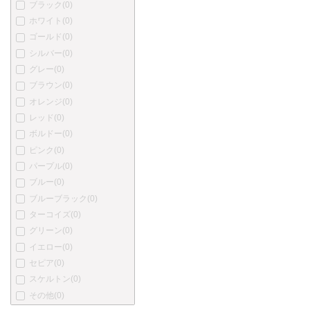
ブラック
(0)
プラチナ
(0)
ホワイト
(0)
カトウセイサクショ
(0)
ゴールド
(0)
丸善
(0)
シルバー
(0)
中屋万年筆
(0)
グレー
(0)
酒井栄助
(0)
ブラウン
(0)
川窪万年筆
(0)
オレンジ
(0)
アクメ
(0)
レッド
(0)
あかしや
(0)
ボルドー
(0)
アキュラ
(0)
ピンク
(0)
オートポイント
(0)
パープル
(0)
バヤード
(0)
ブルー
(0)
ベクスレー
(0)
ブルーブラック
(0)
ブレイリオ
(0)
ターコイズ
(0)
バーバーリー
(0)
グリーン
(0)
ブルガリ
(0)
イエロー
(0)
カンポマルツィオ
(0)
セピア
(0)
カーター
(0)
スケルトン
(0)
ショーメ
(0)
その他
(0)
クリスチャン・ディオール
(0)