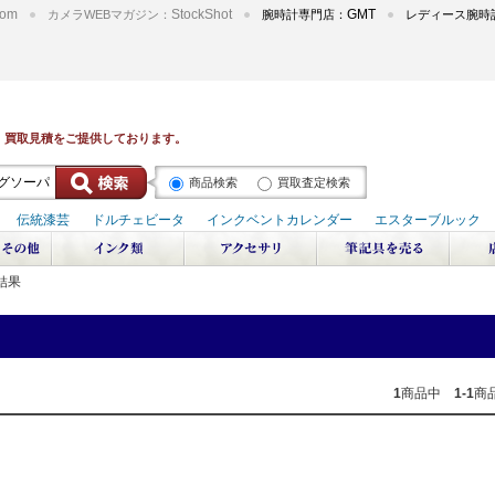
om
StockShot
GMT
カメラWEBマガジン：
腕時計専門店：
レディース腕時
商品検索
買取査定検索
結果
1
商品中
1-1
商