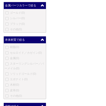
クレオ スクリベント
(0)
金属パーツカラーで絞る
コンクリン
(0)
ゴールド
(0)
ダックス
(0)
シルバー
(0)
デューク
(0)
ブラック
(0)
デューラー
(0)
その他
(0)
笑暮屋
(0)
エリーゼ
(0)
本体材質で絞る
エクスキャリバー
(0)
樹脂
(0)
フェンド
(0)
セルロイド／カゼイン
(0)
フェルム
(0)
金属
(0)
フィッシャー
(0)
スターリングシルバー／バ
ゲーハ
(0)
ーメイル
(0)
ジョルジオ・フェドン
(0)
ソリッドゴールド
(0)
ジュリアーノ・マッツォー
エボナイト
(0)
リ
(0)
木材
(0)
ジバンシー
(0)
皮革
(0)
グッチ
(0)
その他
(0)
ホールマーク
(0)
ハリー・ウィンストン
(0)