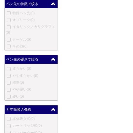
マスター
(0)
ペン先の特徴で絞る
メントモア
(0)
特殊ペン先
(0)
メルリン
(0)
オブリーク
(0)
メタフィス
(0)
イタリック／カリグラフィ
マイケルズファットボーイ
(0)
(0)
クーゲル
(0)
三菱鉛筆
(0)
その他
(0)
三越
(0)
ムーア
(0)
ペン先の硬さで絞る
モリソン
(0)
柔らかい
(0)
ネットウーノ
(0)
やや柔らかい
(0)
ニューマン
(0)
標準
(0)
オート
(0)
やや硬い
(0)
オスミア
(0)
硬い
(0)
パラフェルナリア
(0)
ペンクラスター
(0)
万年筆吸入機構
ぺんてる
(0)
ピエール・カルダン
(0)
本体吸入式
(0)
プラトン
(0)
カートリッジ式
(0)
レシーフ
(0)
コンバーター式
(0)