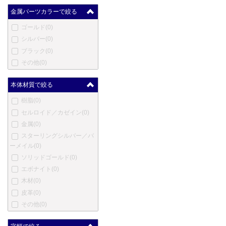
クレオ スクリベント
(0)
金属パーツカラーで絞る
コンクリン
(0)
ゴールド
(0)
ダックス
(0)
シルバー
(0)
デューク
(0)
ブラック
(0)
デューラー
(0)
その他
(0)
笑暮屋
(0)
エリーゼ
(0)
本体材質で絞る
エクスキャリバー
(0)
樹脂
(0)
フェンド
(0)
セルロイド／カゼイン
(0)
フェルム
(0)
金属
(0)
フィッシャー
(0)
スターリングシルバー／バ
ゲーハ
(0)
ーメイル
(0)
ジョルジオ・フェドン
(0)
ソリッドゴールド
(0)
ジュリアーノ・マッツォー
エボナイト
(0)
リ
(0)
木材
(0)
ジバンシー
(0)
皮革
(0)
グッチ
(0)
その他
(0)
ホールマーク
(0)
ハリー・ウィンストン
(0)