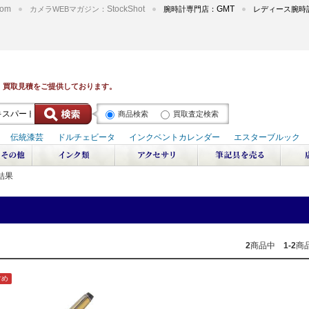
om
StockShot
GMT
カメラWEBマガジン：
腕時計専門店：
レディース腕時
商品検索
買取査定検索
結果
2
商品中
1-2
商
すめ