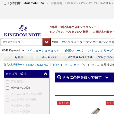
MAP CAMERA
EVERYBODYxPHOTOGRAPHER.c
カメラ専門店：
写真共有：
全てのカテゴリ
筆記具専門サイトKINGDOM NOTE TOP
全てのカテゴリ
全ての商品検索
カテゴリで絞る
さらに条件を絞って探す
万年筆
(0)
ボールペン
(2)
メカニカルペンシル
(0)
エクステンダー
(0)
おすすめ
おす
その他ペン
(0)
ペンケース
(0)