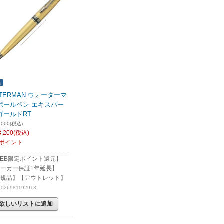
品
TERMAN ウォーターマ
 ボールペン エキスパー
ゴールドRT
,000(税込)
,200
(税込)
0ポイント
EB限定ポイント還元】
メーカー保証1年延長】
正規品】【アウトレット】
 3026981192913]
欲しいリストに追加