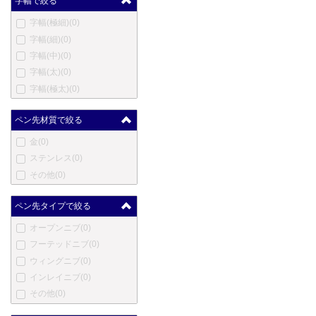
字幅で絞る
ハートマン
(0)
字幅(極細)
(0)
エルメス
(0)
字幅(細)
(0)
英雄
(0)
字幅(中)
(0)
ハーシー
(0)
字幅(太)
(0)
伊東屋
(0)
字幅(極太)
(0)
ジャン・ピエール・レピー
ヌ
(0)
ペン先材質で絞る
ヨルグ・イゼック
(0)
カンガルー
(0)
金
(0)
カヴェコ
(0)
ステンレス
(0)
コウコウボウ
(0)
その他
(0)
クローネ
(0)
ラレックス
(0)
ペン先タイプで絞る
ラピタ
(0)
オープンニブ
(0)
レベンジャー
(0)
フーテッドニブ
(0)
ロングプロダクツ
(0)
ウィングニブ
(0)
ルイ・ヴィトン
(0)
インレイニブ
(0)
ルクソール
(0)
その他
(0)
マービートッド
(0)