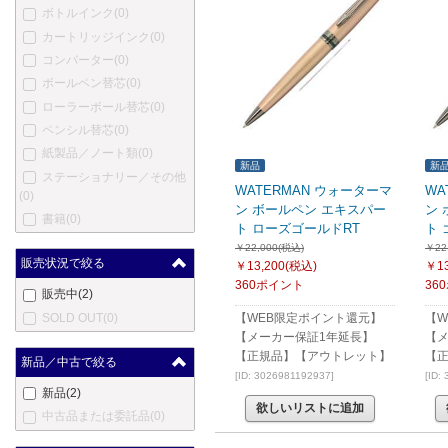
ボトルインク
(0)
カートリッジインク
(0)
コンバーター
(0)
ボールペン替芯
(0)
ローラーボール替芯
(0)
ペンシル替芯
(0)
紙製品／ノート類
(0)
新品
新
ステーショナリー／その他
WATERMAN ウォーターマ
WA
(0)
ン ボールペン エキスパー
ン
書籍
(0)
ト ローズゴールドRT
ト 
￥22,000(税込)
￥22
販売状況で絞る
￥13,200
(税込)
￥13
360ポイント
36
販売中
(2)
SOLD OUT
(0)
【WEB限定ポイント還元】
【W
【メーカー保証1年延長】
【
【正規品】【アウトレット】
【
新品／中古で絞る
[ID: 3026981192937]
[ID:
新品
(2)
欲しいリストに追加
中古品または委託品
(0)