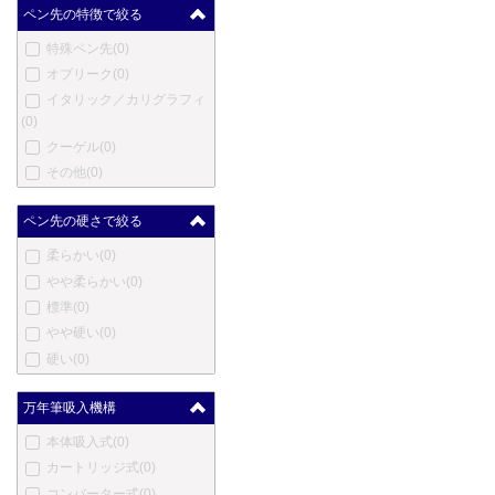
マスター
(0)
ペン先の特徴で絞る
メントモア
(0)
特殊ペン先
(0)
メルリン
(0)
オブリーク
(0)
メタフィス
(0)
イタリック／カリグラフィ
マイケルズファットボーイ
(0)
(0)
クーゲル
(0)
三菱鉛筆
(0)
その他
(0)
三越
(0)
ムーア
(0)
ペン先の硬さで絞る
モリソン
(0)
柔らかい
(0)
ネットウーノ
(0)
やや柔らかい
(0)
ニューマン
(0)
標準
(0)
オート
(0)
やや硬い
(0)
オスミア
(0)
硬い
(0)
パラフェルナリア
(0)
ペンクラスター
(0)
万年筆吸入機構
ぺんてる
(0)
ピエール・カルダン
(0)
本体吸入式
(0)
プラトン
(0)
カートリッジ式
(0)
レシーフ
(0)
コンバーター式
(0)