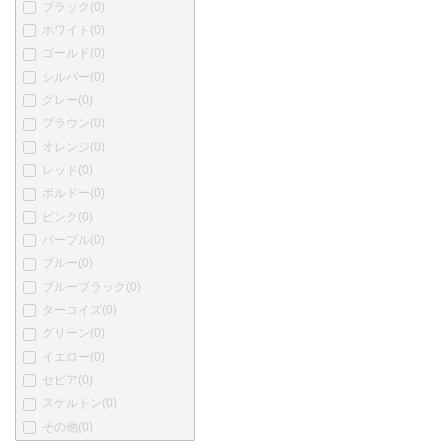
ブラック
(0)
プラチナ
(0)
ホワイト
(0)
カトウセイサクショ
(0)
ゴールド
(0)
丸善
(0)
シルバー
(0)
中屋万年筆
(0)
グレー
(0)
酒井栄助
(0)
ブラウン
(0)
川窪万年筆
(0)
オレンジ
(0)
アクメ
(0)
レッド
(0)
あかしや
(0)
ボルドー
(0)
アキュラ
(0)
ピンク
(0)
オートポイント
(0)
パープル
(0)
バヤード
(0)
ブルー
(0)
ベクスレー
(0)
ブルーブラック
(0)
ブレイリオ
(0)
ターコイズ
(0)
バーバーリー
(0)
グリーン
(0)
ブルガリ
(0)
イエロー
(0)
カンポマルツィオ
(0)
セピア
(0)
カーター
(0)
スケルトン
(0)
ショーメ
(0)
その他
(0)
クリスチャン・ディオール
(0)