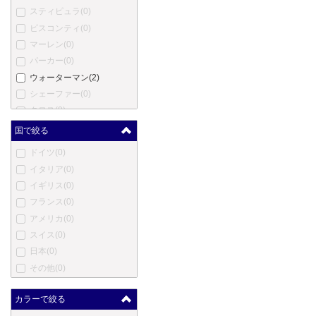
スティピュラ
(0)
ビスコンティ
(0)
マーレン
(0)
パーカー
(0)
ウォーターマン
(2)
シェーファー
(0)
クロス
(0)
モンテベルデ
(0)
国で絞る
ヤード・オ・レッド
(0)
ドイツ
(0)
エス・テー・デュポン
(0)
イタリア
(0)
カルティエ
(0)
イギリス
(0)
ロットリング
(0)
フランス
(0)
オノト
(0)
アメリカ
(0)
コンウェイ・スチュワート
スイス
(0)
(0)
日本
(0)
ダンヒル
(0)
その他
(0)
エバーシャープ
(0)
セーラー
(0)
カラーで絞る
パイロット
(0)