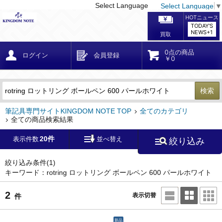
Select Language
Select Language
▼
戻る
こだわり条件
条件クリア
かんたん検索
こだわり検索
メーカー・国
区分・金額
カテゴリ
在庫等
デザイン・サイズ
特徴・その他
検索
キーワード
筆記具専門サイトKINGDOM NOTE TOP
全てのカテゴリ
全ての商品検索結果
20件
表示件数
並べ替え
絞り込み
メーカー
モンブラン
(0)
ペリカン
(0)
絞り込み条件
(1)
キーワード：rotring ロットリング ボールペン 600 パールホワイト
ファーバーカステル
(0)
ラミー
(0)
2
表示切替
件
アウロラ
(0)
デルタ
(0)
新品