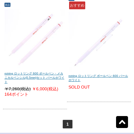
新品
おすすめ
モンテグラッパ
(0)
ビスコンティ
(0)
パーカー
(0)
ヤード・オ・レッド
(0)
ウォーターマン
(0)
エス・テー・デュポン
(0)
シェーファー
(0)
クロス
(0)
rotring ロットリング 600 ボールペン・メカ
rotring ロットリング ボールペン 600 パール
ニカルペンシル(0.5mm)セット パールホワイ
ホワイト
ト
SOLD OUT
￥7,260(税込)
￥6,000
(税込)
カランダッシュ
(0)
パイロット
(0)
164ポイント
セーラー
(0)
プラチナ
(0)
1
リセット
2
検索結果を見る
件ヒット
ダイアミン
(0)
ローラー&クライナー
(0)