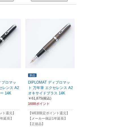
新品
ディプロマッ
DIPLOMAT ディプロマッ
セレンス A2
ト 万年筆 エクセレンス A2
 14K
オキサイドブラス 14K
￥61,875
(税込)
1688ポイント
ント還元】
【WEB限定ポイント還元】
1年延長】
【メーカー保証1年延長】
【正規品】