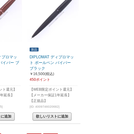
新品
ディプロマッ
DIPLOMAT ディプロマッ
バイパー ブ
ト ボールペン バイパー
ブラック
￥16,500
(税込)
450ポイント
ント還元】
【WEB限定ポイント還元】
1年延長】
【メーカー保証1年延長】
【正規品】
5]
[ID: 4009746020682]
トに追加
欲しいリストに追加