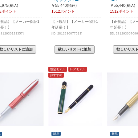
,975
(税込)
￥55,440
(税込)
￥55,440
(税込)
18ポイント
1512ポイント
1512ポイント
正規品】【メーカー保証1
【正規品】【メーカー保証1
【正規品】【メ
延長！】
年延長！】
年延長！】
 2812930123357]
[ID: 2812930077513]
[ID: 281293007096
欲しいリストに追加
欲しいリストに追加
欲しいリス
限定モデル
レアモデル
おすすめ
品
新品
新品