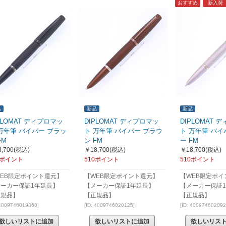
おすすめ
新入荷
品
新品
新品
PLOMAT ディプロマッ
DIPLOMAT ディプロマッ
DIPLOMAT 
万年筆 バイパー ブラッ
ト 万年筆 バイパー ブラウ
ト 万年筆 バイ
FM
ン FM
ー FM
,700
(税込)
￥18,700
(税込)
￥18,700
(税込)
0ポイント
510ポイント
510ポイント
EB限定ポイント還元】
【WEB限定ポイント還元】
【WEB限定ポイ
メーカー保証1年延長】
【メーカー保証1年延長】
【メーカー保証
正規品】
【正規品】
【正規品】
 4009746019860]
[ID: 4009746020125]
[ID: 400974602092
欲しいリストに追加
欲しいリストに追加
欲しいリス