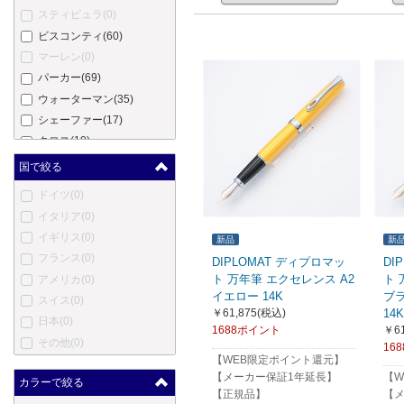
スティピュラ
(0)
ビスコンティ
(60)
マーレン
(0)
パーカー
(69)
ウォーターマン
(35)
シェーファー
(17)
クロス
(10)
モンテベルデ
(70)
国で絞る
ヤード・オ・レッド
(0)
ドイツ
(0)
エス・テー・デュポン
(35)
イタリア
(0)
カルティエ
(0)
イギリス
(0)
新品
新
ロットリング
(38)
フランス
(0)
DIPLOMAT ディプロマッ
DI
オノト
(0)
ト 万年筆 エクセレンス A2
ト 
アメリカ
(0)
コンウェイ・スチュワート
イエロー 14K
ブ
スイス
(0)
(0)
￥61,875
(税込)
14K
日本
(0)
ダンヒル
(0)
1688ポイント
￥61
その他
(0)
16
エバーシャープ
(0)
【WEB限定ポイント還元】
セーラー
(289)
【メーカー保証1年延長】
【W
カラーで絞る
パイロット
(100)
【正規品】
【