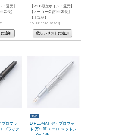
ント還元】
【WEB限定ポイント還元】
1年延長】
【メーカー保証1年延長】
【正規品】
5]
[ID: 2812930102703]
トに追加
欲しいリストに追加
新品
ディプロマッ
DIPLOMAT ディプロマッ
ロ ブラック
ト 万年筆 アエロ マットシ
ルバー 14K