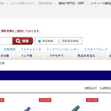
om
StockShot
GMT
カメラWEBマガジン：
腕時計専門店：
レディース腕時
商品検索
買取査定検索
結果
29
商品中
1-29
商
すめ
おすすめ
おすすめ