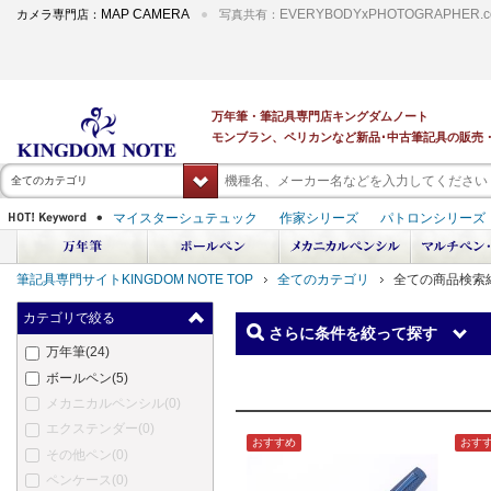
MAP CAMERA
EVERYBODYxPHOTOGRAPHER.c
カメラ専門店：
写真共有：
全てのカテゴリ
筆記具専門サイトKINGDOM NOTE TOP
全てのカテゴリ
全ての商品検索
カテゴリで絞る
さらに条件を絞って探す
万年筆
(24)
ボールペン
(5)
メカニカルペンシル
(0)
エクステンダー
(0)
おすすめ
おす
その他ペン
(0)
ペンケース
(0)