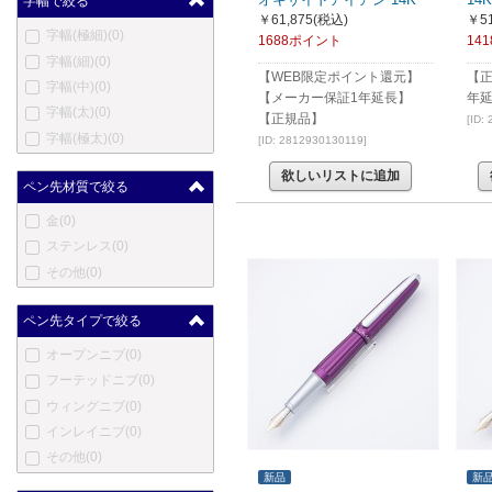
字幅で絞る
ハートマン
(0)
￥61,875
(税込)
￥51
字幅(極細)
(0)
エルメス
(0)
1688ポイント
14
字幅(細)
(0)
英雄
(0)
【WEB限定ポイント還元】
【
字幅(中)
(0)
ハーシー
(0)
【メーカー保証1年延長】
年
字幅(太)
(0)
伊東屋
(3)
【正規品】
[ID:
字幅(極太)
(0)
ジャン・ピエール・レピー
[ID: 2812930130119]
ヌ
(0)
欲しいリストに追加
ペン先材質で絞る
ヨルグ・イゼック
(0)
カンガルー
(0)
金
(0)
カヴェコ
(114)
ステンレス
(0)
コウコウボウ
(0)
その他
(0)
クローネ
(0)
ラレックス
(0)
ペン先タイプで絞る
ラピタ
(0)
オープンニブ
(0)
レベンジャー
(0)
フーテッドニブ
(0)
ロングプロダクツ
(0)
ウィングニブ
(0)
ルイ・ヴィトン
(0)
インレイニブ
(0)
ルクソール
(0)
その他
(0)
マービートッド
(0)
新品
新