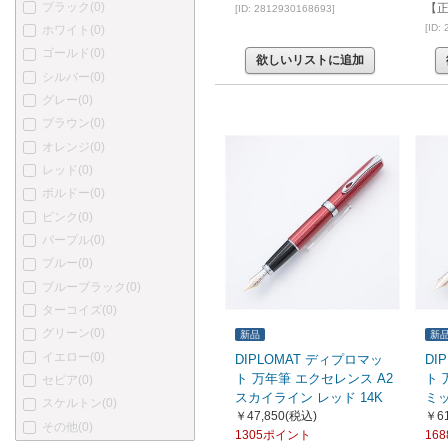
ブラック
(0)
プラチナ
(70)
【
[ID: 2812930168693]
[ID:
ホワイト
(0)
カトウセイサクショ
(0)
ゴールド
(0)
丸善
(0)
欲しいリストに追加
シルバー
(0)
中屋万年筆
(38)
グレー
(0)
酒井栄助
(0)
ブラウン
(0)
川窪万年筆
(0)
オレンジ
(0)
アクメ
(0)
レッド
(0)
あかしや
(0)
ボルドー
(0)
アキュラ
(0)
ピンク
(0)
オートポイント
(0)
パープル
(0)
バヤード
(0)
ブルー
(0)
ベクスレー
(0)
ブルーブラック
(0)
ブレイリオ
(0)
ターコイズ
(0)
バーバーリー
(0)
グリーン
(0)
ブルガリ
(0)
新品
新
イエロー
(0)
カンポマルツィオ
(0)
DIPLOMAT ディプロマッ
DI
ト 万年筆 エクセレンス A2
ト 
セピア
(0)
カーター
(0)
スカイライン レッド 14K
ミッ
スケルトン
(0)
ショーメ
(0)
￥47,850
(税込)
￥61
その他
(0)
クリスチャン・ディオール
1305ポイント
16
(1)