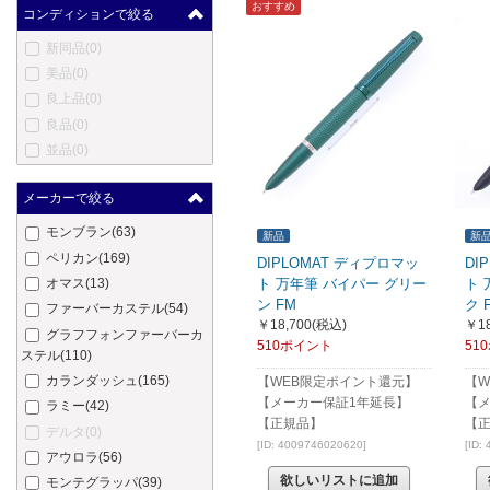
おすすめ
コンディションで絞る
新同品
(0)
美品
(0)
良上品
(0)
良品
(0)
並品
(0)
メーカーで絞る
モンブラン
(63)
新品
新
ペリカン
(169)
DIPLOMAT ディプロマッ
DI
オマス
(13)
ト 万年筆 バイパー グリー
ト 
ン FM
ク 
ファーバーカステル
(54)
￥18,700
(税込)
￥18
グラフフォンファーバーカ
510ポイント
51
ステル
(110)
カランダッシュ
(165)
【WEB限定ポイント還元】
【W
【メーカー保証1年延長】
【
ラミー
(42)
【正規品】
【
デルタ
(0)
[ID: 4009746020620]
[ID:
アウロラ
(56)
欲しいリストに追加
モンテグラッパ
(39)