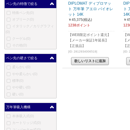
マスター
(0)
DIPLOMAT ディプロマッ
DI
ペン先の特徴で絞る
メントモア
(0)
ト 万年筆 アエロ バイオレ
ト 
特殊ペン先
(0)
ット 14K
14K
メルリン
(0)
オブリーク
(0)
￥45,375
(税込)
￥45
メタフィス
(0)
1238ポイント
12
イタリック／カリグラフィ
マイケルズファットボーイ
(0)
(0)
【WEB限定ポイント還元】
【W
クーゲル
(0)
三菱鉛筆
(3)
【メーカー保証1年延長】
【
その他
(0)
【正規品】
【
三越
(0)
[ID: 2812934006519]
[ID:
ムーア
(0)
ペン先の硬さで絞る
モリソン
(0)
欲しいリストに追加
柔らかい
(0)
ネットウーノ
(0)
やや柔らかい
(0)
ニューマン
(0)
標準
(0)
オート
(0)
やや硬い
(0)
オスミア
(0)
硬い
(0)
パラフェルナリア
(0)
ペンクラスター
(0)
万年筆吸入機構
ぺんてる
(0)
ピエール・カルダン
(0)
本体吸入式
(0)
プラトン
(0)
カートリッジ式
(0)
レシーフ
(15)
コンバーター式
(0)