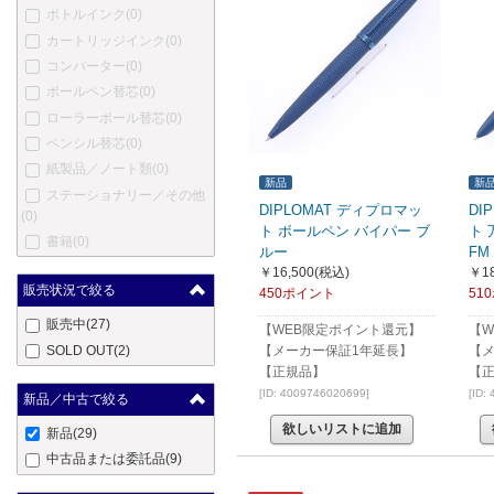
ボトルインク
(0)
カートリッジインク
(0)
コンバーター
(0)
ボールペン替芯
(0)
ローラーボール替芯
(0)
ペンシル替芯
(0)
紙製品／ノート類
(0)
新品
新
ステーショナリー／その他
DIPLOMAT ディプロマッ
DI
(0)
ト ボールペン バイパー ブ
ト 
書籍
(0)
ルー
FM
￥16,500
(税込)
￥18
販売状況で絞る
450ポイント
51
販売中
(27)
【WEB限定ポイント還元】
【W
SOLD OUT
(2)
【メーカー保証1年延長】
【
【正規品】
【
[ID: 4009746020699]
[ID:
新品／中古で絞る
欲しいリストに追加
新品
(29)
中古品または委託品
(9)