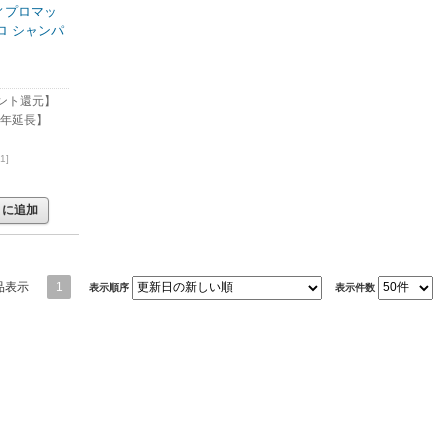
ディプロマッ
ロ シャンパ
ント還元】
1年延長】
1]
トに追加
品表示
1
表示順序
表示件数