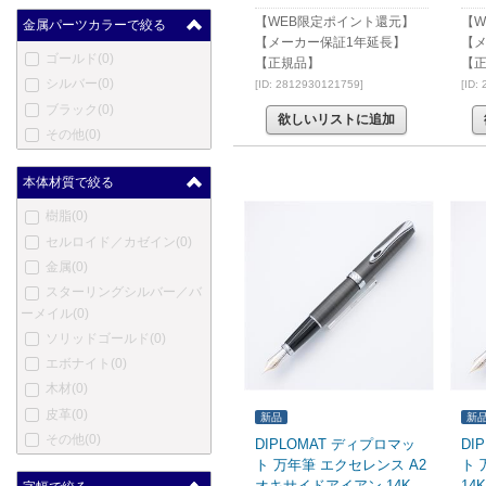
【WEB限定ポイント還元】
【W
クレオ スクリベント
(17)
金属パーツカラーで絞る
【メーカー保証1年延長】
【
コンクリン
(0)
ゴールド
(0)
【正規品】
【
ダックス
(0)
シルバー
(0)
[ID: 2812930121759]
[ID:
デューク
(0)
ブラック
(0)
欲しいリストに追加
デューラー
(0)
その他
(0)
笑暮屋
(0)
エリーゼ
(0)
本体材質で絞る
エクスキャリバー
(0)
樹脂
(0)
フェンド
(0)
セルロイド／カゼイン
(0)
フェルム
(0)
金属
(0)
フィッシャー
(12)
スターリングシルバー／バ
ゲーハ
(0)
ーメイル
(0)
ジョルジオ・フェドン
(0)
ソリッドゴールド
(0)
ジュリアーノ・マッツォー
エボナイト
(0)
リ
(0)
木材
(0)
ジバンシー
(0)
皮革
(0)
新品
新
グッチ
(0)
その他
(0)
DIPLOMAT ディプロマッ
DI
ホールマーク
(0)
ト 万年筆 エクセレンス A2
ト 
ハリー・ウィンストン
(0)
オキサイドアイアン 14K
14K