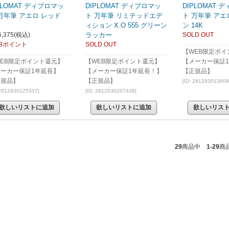
PLOMAT ディプロマッ
DIPLOMAT ディプロマッ
DIPLOMAT 
万年筆 アエロ レッド
ト 万年筆 リミテッドエデ
ト 万年筆 アエ
ィション X.O 555 グリーン
ン 14K
,375
(税込)
ラッカー
SOLD OUT
38ポイント
SOLD OUT
【WEB限定ポイ
EB限定ポイント還元】
【WEB限定ポイント還元】
【メーカー保証
メーカー保証1年延長】
【メーカー保証1年延長！】
【正規品】
正規品】
【正規品】
[ID: 281293013608
 2812930125337]
[ID: 2812930207439]
欲しいリストに追加
欲しいリストに追加
欲しいリス
29
商品中
1-29
商