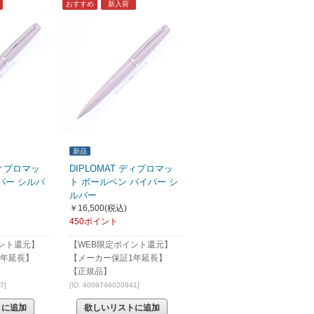
おすすめ
新入荷
新品
ディプロマッ
DIPLOMAT ディプロマッ
パー シルバ
ト ボールペン バイパー シ
ルバー
￥16,500
(税込)
450ポイント
ント還元】
【WEB限定ポイント還元】
1年延長】
【メーカー保証1年延長】
【正規品】
7]
[ID: 4009746020941]
トに追加
欲しいリストに追加