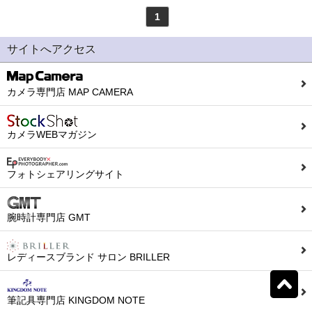
アウロラ
(335)
デルタ
(191)
1
モンテグラッパ
(119)
ビスコンティ
(131)
サイトへアクセス
パーカー
(327)
ヤード・オ・レッド
カメラ専門店 MAP CAMERA
(51)
ウォーターマン
(138)
エス・テー・デュポン
カメラWEBマガジン
(138)
シェーファー
(57)
クロス
(71)
フォトシェアリングサイト
カランダッシュ
(376)
パイロット
(1027)
腕時計専門店 GMT
レディースブランド サロン BRILLER
セーラー
(904)
プラチナ
(452)
リセット
0
検索結果を見る
件ヒット
筆記具専門店 KINGDOM NOTE
ダイアミン
(249)
ローラー&クライナー
(38)