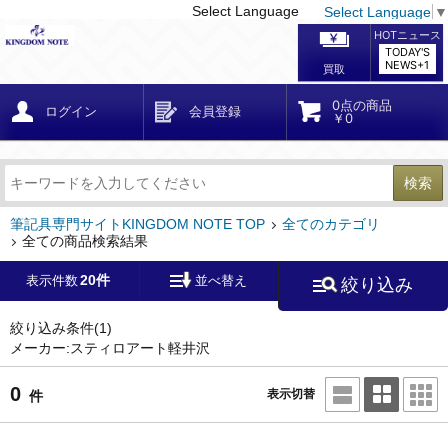
Select Language
Select Language
▼
戻る
こだわり条件
条件クリア
かんたん検索
こだわり検索
メーカー・国
区分・金額
カテゴリ
在庫等
デザイン・サイズ
特徴・その他
検索
キーワード
筆記具専門サイトKINGDOM NOTE TOP
全てのカテゴリ
全ての商品検索結果
20件
表示件数
並べ替え
絞り込み
メーカー
スティロアート軽井沢
絞り込み条件
(1)
モンブラン
(1381)
ペリカン
(964)
メーカー:スティロアート軽井沢
0
ファーバーカステル
ラミー
(111)
表示切替
件
(55)