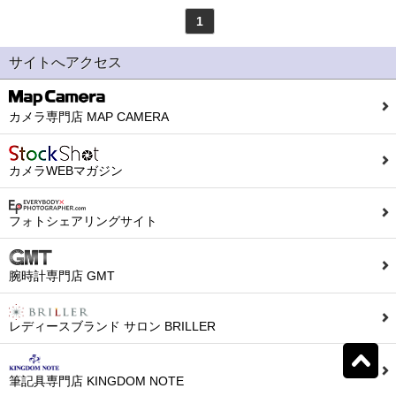
1
モンテグラッパ
(0)
ビスコンティ
(0)
サイトへアクセス
パーカー
(0)
ヤード・オ・レッド
(0)
カメラ専門店 MAP CAMERA
ウォーターマン
(0)
エス・テー・デュポン
カメラWEBマガジン
(0)
シェーファー
(0)
クロス
(0)
フォトシェアリングサイト
カランダッシュ
(0)
パイロット
(0)
腕時計専門店 GMT
セーラー
(0)
プラチナ
(0)
レディースブランド サロン BRILLER
リセット
0
検索結果を見る
件ヒット
ダイアミン
(0)
ローラー&クライナー
筆記具専門店 KINGDOM NOTE
(0)