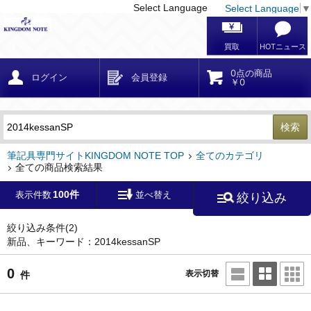
Select Language
Select Language
▼
戻る
こだわり条件
条件クリア
かんたん検索
こだわり検索
メーカー・国
区分・金額
カテゴリ
在庫等
デザイン・サイズ
特徴・その他
検索
キーワード
筆記具専門サイトKINGDOM NOTE TOP
全てのカテゴリ
全ての商品検索結果
100件
表示件数
並べ替え
絞り込み
メーカー
モンブラン
(0)
ペリカン
(0)
絞り込み条件
(2)
新品、キーワード：2014kessanSP
ファーバーカステル
(0)
ラミー
(0)
0
表示切替
件
アウロラ
(0)
デルタ
(0)