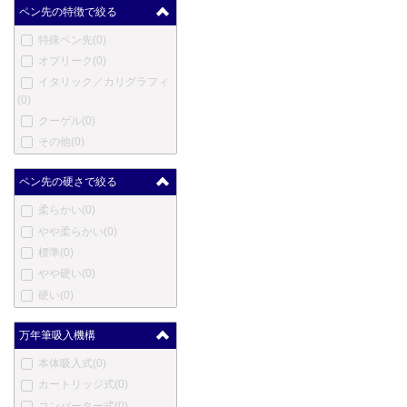
マスター
(0)
ペン先の特徴で絞る
メントモア
(0)
特殊ペン先
(0)
メルリン
(0)
オブリーク
(0)
メタフィス
(0)
イタリック／カリグラフィ
マイケルズファットボーイ
(0)
(0)
クーゲル
(0)
三菱鉛筆
(0)
その他
(0)
三越
(0)
ムーア
(0)
ペン先の硬さで絞る
モリソン
(0)
柔らかい
(0)
ネットウーノ
(0)
やや柔らかい
(0)
ニューマン
(0)
標準
(0)
オート
(0)
やや硬い
(0)
オスミア
(0)
硬い
(0)
パラフェルナリア
(0)
ペンクラスター
(0)
万年筆吸入機構
ぺんてる
(0)
ピエール・カルダン
(0)
本体吸入式
(0)
プラトン
(0)
カートリッジ式
(0)
レシーフ
(0)
コンバーター式
(0)