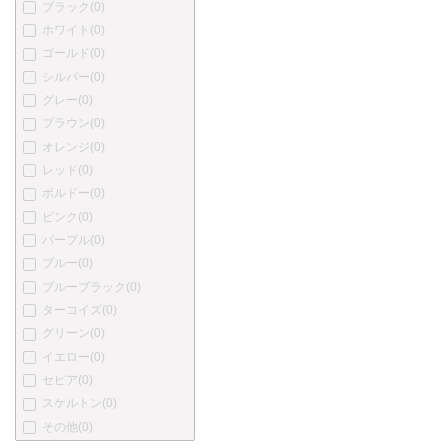
ブラック
(0)
プラチナ
(0)
ホワイト
(0)
カトウセイサクショ
(0)
ゴールド
(0)
丸善
(0)
シルバー
(0)
中屋万年筆
(0)
グレー
(0)
酒井栄助
(0)
ブラウン
(0)
川窪万年筆
(0)
オレンジ
(0)
アクメ
(0)
レッド
(0)
あかしや
(0)
ボルドー
(0)
アキュラ
(0)
ピンク
(0)
オートポイント
(0)
パープル
(0)
バヤード
(0)
ブルー
(0)
ベクスレー
(0)
ブルーブラック
(0)
ブレイリオ
(0)
ターコイズ
(0)
バーバーリー
(0)
グリーン
(0)
ブルガリ
(0)
イエロー
(0)
カンポマルツィオ
(0)
セピア
(0)
カーター
(0)
スケルトン
(0)
ショーメ
(0)
その他
(0)
クリスチャン・ディオール
(0)