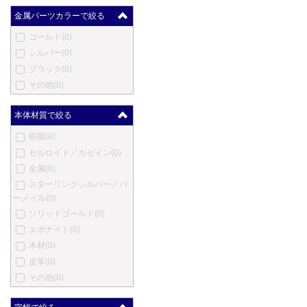
クレオ スクリベント
(0)
金属パーツカラーで絞る
コンクリン
(0)
ゴールド
(0)
ダックス
(0)
シルバー
(0)
デューク
(0)
ブラック
(0)
デューラー
(0)
その他
(0)
笑暮屋
(0)
エリーゼ
(0)
本体材質で絞る
エクスキャリバー
(0)
樹脂
(0)
フェンド
(0)
セルロイド／カゼイン
(0)
フェルム
(0)
金属
(0)
フィッシャー
(0)
スターリングシルバー／バ
ゲーハ
(0)
ーメイル
(0)
ジョルジオ・フェドン
(0)
ソリッドゴールド
(0)
ジュリアーノ・マッツォー
エボナイト
(0)
リ
(0)
木材
(0)
ジバンシー
(0)
皮革
(0)
グッチ
(0)
その他
(0)
ホールマーク
(0)
ハリー・ウィンストン
(0)