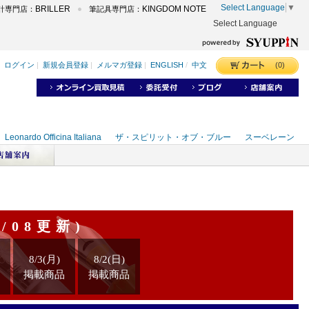
Select Language
▼
BRILLER
KINGDOM NOTE
計専門店：
筆記具専門店：
Select Language