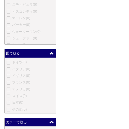
スティピュラ
(0)
ビスコンティ
(0)
マーレン
(0)
パーカー
(0)
ウォーターマン
(0)
シェーファー
(0)
クロス
(0)
モンテベルデ
(0)
国で絞る
ヤード・オ・レッド
(0)
ドイツ
(0)
エス・テー・デュポン
(0)
イタリア
(0)
カルティエ
(0)
イギリス
(0)
ロットリング
(0)
フランス
(0)
オノト
(0)
アメリカ
(0)
コンウェイ・スチュワート
スイス
(0)
(0)
日本
(0)
ダンヒル
(0)
その他
(0)
エバーシャープ
(0)
セーラー
(0)
カラーで絞る
パイロット
(0)