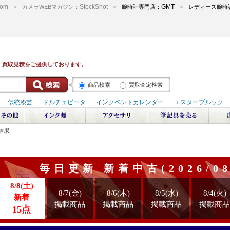
om
StockShot
GMT
カメラWEBマガジン：
腕時計専門店：
レディース腕時
商品検索
買取査定検索
結果