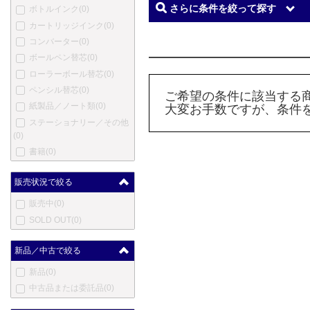
さらに条件を絞って探す
ボトルインク
(0)
カートリッジインク
(0)
コンバーター
(0)
ボールペン替芯
(0)
ローラーボール替芯
(0)
ペンシル替芯
(0)
ご希望の条件に該当する
紙製品／ノート類
(0)
大変お手数ですが、条件
ステーショナリー／その他
(0)
書籍
(0)
販売状況で絞る
販売中
(0)
SOLD OUT
(0)
新品／中古で絞る
新品
(0)
中古品または委託品
(0)