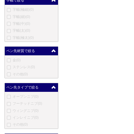
字幅で絞る
ハートマン
(0)
字幅(極細)
(0)
エルメス
(0)
字幅(細)
(0)
英雄
(0)
字幅(中)
(0)
ハーシー
(0)
字幅(太)
(0)
伊東屋
(0)
字幅(極太)
(0)
ジャン・ピエール・レピー
ヌ
(0)
ペン先材質で絞る
ヨルグ・イゼック
(0)
カンガルー
(0)
金
(0)
カヴェコ
(0)
ステンレス
(0)
コウコウボウ
(0)
その他
(0)
クローネ
(0)
ラレックス
(0)
ペン先タイプで絞る
ラピタ
(0)
オープンニブ
(0)
レベンジャー
(0)
フーテッドニブ
(0)
ロングプロダクツ
(0)
ウィングニブ
(0)
ルイ・ヴィトン
(0)
インレイニブ
(0)
ルクソール
(0)
その他
(0)
マービートッド
(0)